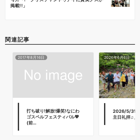
シ
掲載!!」
ョ
ン
関連記事
2017年8月16日
2026年6月6日
打ち破り!解放!爆笑!なにわ
2026/5/3
ゴスペルフェスティバル💖
主日礼拝♫」i
(前…