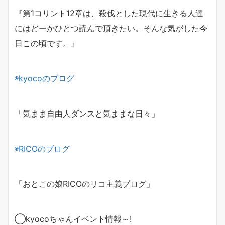
『第1コリント12章は、
殺伐とした現代に生きる人達
には
どーかひとつ読んで頂きたい。
そんな気がした今
日この頃です。』
◉
kyoco
のブログ
「気まま自由人ダンスと気ままな日々」
◉
RICO
のブログ
「おとこの娘
RICO
のリコ主義ブログ」
◯
kyoco
ちゃんイベント情報～
!