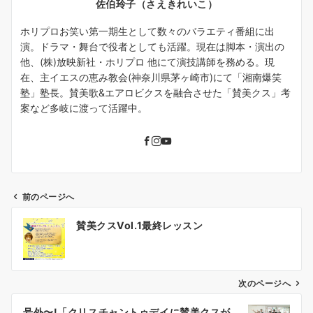
佐伯玲子（さえきれいこ）
ホリプロお笑い第一期生として数々のバラエティ番組に出
演。ドラマ・舞台で役者としても活躍。現在は脚本・演出の
他、(株)放映新社・ホリプロ 他にて演技講師を務める。現
在、主イエスの恵み教会(神奈川県茅ヶ崎市)にて「湘南爆笑
塾」塾長。賛美歌&エアロビクスを融合させた「賛美クス」考
案など多岐に渡って活躍中。
前のページへ
投
賛美クスVol.1最終レッスン
稿
ナ
ビ
ゲ
次のページへ
ー
号外〜!「クリスチャントゥデイに賛美クスが