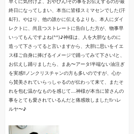
早くに気付けよ、おやびん!その事をお伝えするのが最
終日になってしまい、本当に皆様スミマセンでした(汗
&汗)。やはり、他の誰かに伝えるよりも、本人にダイ
レクトに、尚且つストレートに告白した方が、物事早
いってもんですよね(^^)♪神様は、人を大胆なものに
造って下さってると言いますから、大胆に思いをイエ
ス様ご自身に捧げるイメージで踊ってみて下さい!と、
お伝えし踊りましたら、まあ〜アータ!半端ない油注ぎ
を実感!!ノンクリスチャンの方も多いのですが、心か
ら賛美されていらっしゃるのが伝わって来て、またそ
れを包む温かなものを感じて….神様が本当に皆さんの
事をとても愛されているんだと痛感致しました!!ハレ
ルヤ〜♪