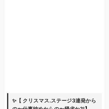
✨【 クリスマス.ステージ3連発から
の〜仕事納めからの〜帰省か?!
】