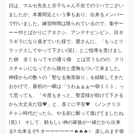
日は、マルセ先生と京子ちゃん不在でのリハでござい
ましたが、本番間近という事もあり、出来るメンバー
で行いました。練習時間は限られているので、集中ー
ーー!!!!とばかりにアタクシ、アンテナビンビン、目ギ
ラギラになり過ぎていた様で、愛さんに、「もっとリ
ラックスしてやって下さい(笑)」とご指導を受けまし
た😅 全くもってその通り😅 とは言うものの、クリ
スチャンになってから随分と度胸もついて来ました。
神様からの数々の「聖なる無茶振り」を経験してきた
おかげで、最初の一瞬は「うわぁぁぁ〜😅💧💧💧」っ
て思っても、「今度もきっと、聖霊様が助けて下さる
から大丈夫だ😋💖」と、直ぐに平安💖 (ノンクリス
チャン時代だったら、やる前に断って逃げてましたね
(笑) ) そして、頼もしい神の家族が一緒だから出来
る!! 出来るぞ!! オーーーーーー🔥🔥🔥✨ 楽しみます😄