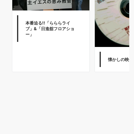
本番迫る!!「らららライ
ブ」&「日進舘フロアショ
ー」
懐かしの映像