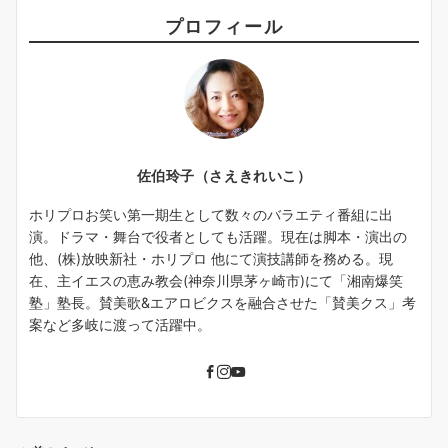
プロフィール
佐伯玲子（さえきれいこ）
ホリプロお笑い第一期生として数々のバラエティ番組に出
演。ドラマ・舞台で役者としても活躍。現在は脚本・演出の
他、(株)放映新社・ホリプロ 他にて演技講師を務める。現
在、主イエスの恵み教会(神奈川県茅ヶ崎市)にて「湘南爆笑
塾」塾長。賛美歌&エアロビクスを融合させた「賛美クス」考
案など多岐に渡って活躍中。