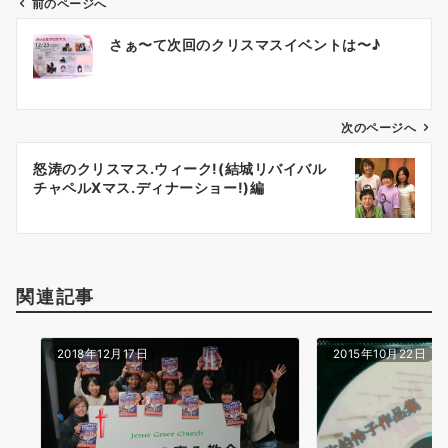
前のページへ
投
さぁ〜て次回のクリスマスイベントは〜♪
稿
ナ
ビ
ゲ
次のページへ
ー
怒涛のクリスマス.ウィーク!(結城リバイバル
シ
チャペルXマス.ディナーショー!)編
ョ
ン
関連記事
2018年12月17日
2015年10月22日