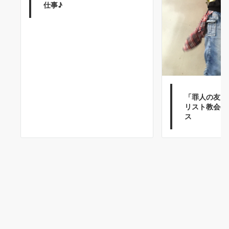
仕事♪
「罪人の友」
リスト教会d
ス