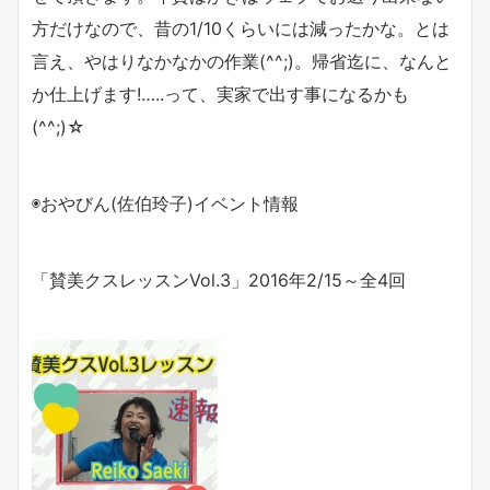
方だけなので、昔の1/10くらいには減ったかな。とは
言え、やはりなかなかの作業(^^;)。帰省迄に、なんと
か仕上げます!…..って、実家で出す事になるかも
(^^;)☆
◉おやびん(佐伯玲子)イベント情報
「賛美クスレッスン
Vol.3
」
2016
年
2/15
～全
4
回