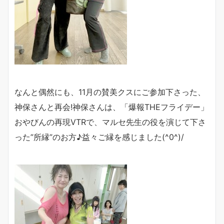
なんと偶然にも、11月の賛美クスにご参加下さった、
神保さんと再会!神保さんは、「爆報THEフライデー」
おやびんの再現VTRで、マルセ先生の役を演じて下さ
った”所縁”のお方♪益々ご縁を感じました(^0^)/