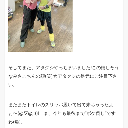
そしてまた、アタクシやっちまいました!この嬉しそう
なみさこちんの顔(笑)☆アタクシの足元にご注目下さ
い。
またまたトイレのスリッパ履いて出て来ちゃったよ
ぉ〜(@▽@;;))! ま、今年も最後まで”ボケ倒し”です
わ(爆)。