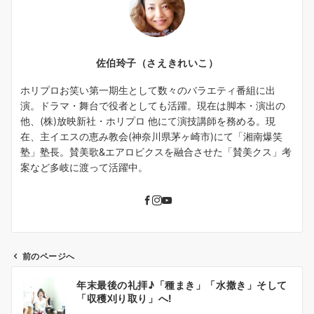
佐伯玲子（さえきれいこ）
ホリプロお笑い第一期生として数々のバラエティ番組に出
演。ドラマ・舞台で役者としても活躍。現在は脚本・演出の
他、(株)放映新社・ホリプロ 他にて演技講師を務める。現
在、主イエスの恵み教会(神奈川県茅ヶ崎市)にて「湘南爆笑
塾」塾長。賛美歌&エアロビクスを融合させた「賛美クス」考
案など多岐に渡って活躍中。
前のページへ
投
年末最後の礼拝♪「種まき」「水撒き」そして
稿
「収穫刈り取り」へ!
ナ