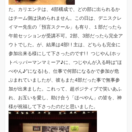
た。カリエンテは、4部構成で、どの部に出られるか
はチーム側は決められません。この日は、デニスクレ
イマー先生の「預言スクール」も有り、１部だったら
午前セッションが受講不可。2部、3部だったら完全ア
ウトでした。が、結果は4部! ! 主は、どちらも完全に
参加出来る様にして下さったのです! ! つじやん(ホッ
トペッパーマンマミーア♪に、つじやんが入る時は”ほ
ぺやん♪”になる)も、仕事で何部になるかで参加が危
ぶまれていましたが、彼もまた4部だった事で無事参
加が出来ました。これって、超ポジティブで笑いあふ
れ、お互いを愛し、助け合う「ほぺやん」の皆を、神
様が祝福して下さったのだと思いました。