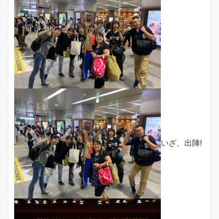
いざ、出陣!