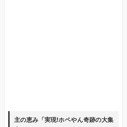
主の恵み「実現!ホペやん奇跡の大集