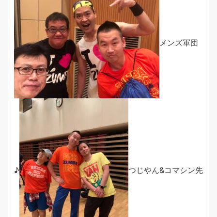
メンズ軍団
♪
つじやん&コマシン先