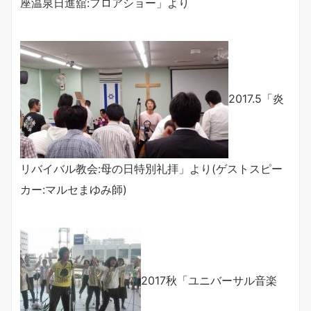
座温泉日進舘:フロアショー」より
2017.5「炎
リバイバル教会:母の日特別礼拝」より(ゲストスピー
カー:マルセまゆみ師)
2017秋「ユニバーサル音楽