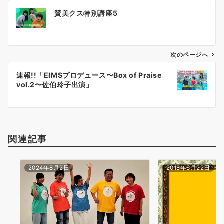
投
賛美クス特別講座5
稿
ナ
ビ
ゲ
次のページへ
ー
速報!!「EIMSプロデュース〜Box of Praise
シ
vol.2〜佐伯玲子出演」
ョ
ン
関連記事
2024年8月2日
2018年6月22日