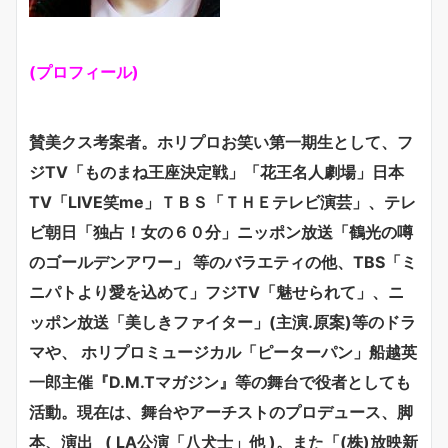
(プロフィール)
賛美クス考案者。ホリプロお笑い第一期生として、フ
ジTV「ものまね王座決定戦」「花王名人劇場」日本
TV「LIVE笑me」ＴＢＳ「ＴＨＥテレビ演芸」、テレ
ビ朝日「独占！女の６０分」ニッポン放送「鶴光の噂
のゴールデンアワー」 等のバラエティの他、TBS「ミ
ニパトより愛を込めて」フジTV「魅せられて」、ニ
ッポン放送「美しきファイター」(主演.原案)等のドラ
マや、 ホリプロミュージカル「ピーターパン」船越英
一郎主催『D.M.Tマガジン』等の舞台で役者としても
活動。現在は、舞台やアーチストのプロデュース、脚
本、演出 ( LA公演「八犬士」他 )。また「(株)放映新