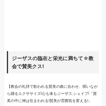
ジーザスの臨在と栄光に満ちて☆教
会で賛美クス!
【教会の礼拝で歌われる賛美の曲に合わせ、唄いなが
ら踊るエクササイズ!心も体もジーザス.シェイプ!「賛
美の中に神は住まわれる!賛美が雰囲気を変える!」