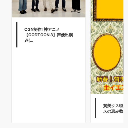
CGN制作! 神アニメ
【GODTOON 3】声優出演
🎶(…
賛美クス特別
スの恵み教会