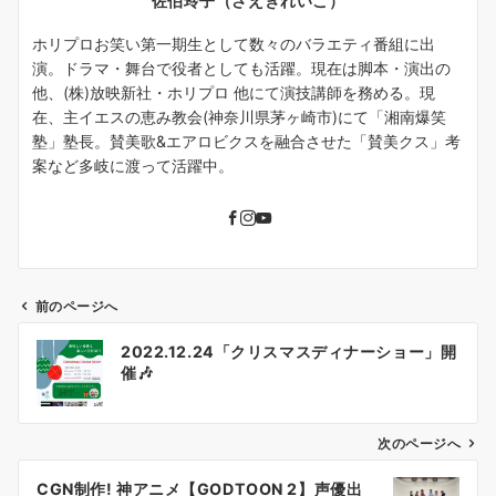
佐伯玲子（さえきれいこ）
ホリプロお笑い第一期生として数々のバラエティ番組に出
演。ドラマ・舞台で役者としても活躍。現在は脚本・演出の
他、(株)放映新社・ホリプロ 他にて演技講師を務める。現
在、主イエスの恵み教会(神奈川県茅ヶ崎市)にて「湘南爆笑
塾」塾長。賛美歌&エアロビクスを融合させた「賛美クス」考
案など多岐に渡って活躍中。
前のページへ
投
2022.12.24「クリスマスディナーショー」開
稿
催🎶
ナ
ビ
ゲ
次のページへ
ー
CGN制作! 神アニメ【GODTOON 2】声優出