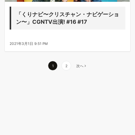
「くりナビ〜クリスチャン・ナビゲーショ
ン〜」CGNTV出演! #16 #17
2021年3月1日 9:51 PM
投
1
2
次へ
稿
の
ペ
ー
ジ
送
り