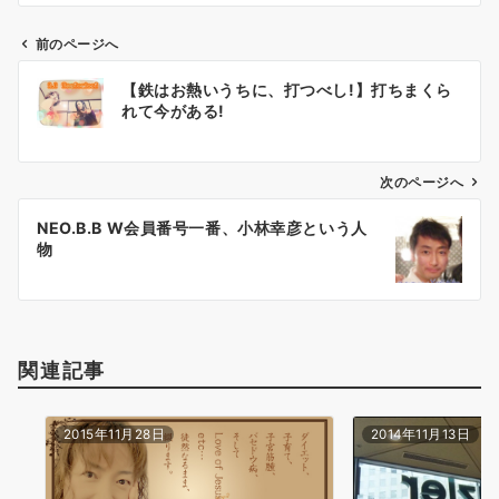
前のページへ
投
【鉄はお熱いうちに、打つべし!】打ちまくら
稿
れて今がある!
ナ
ビ
ゲ
次のページへ
ー
NEO.B.B W会員番号一番、小林幸彦という人
シ
物
ョ
ン
関連記事
2015年11月28日
2014年11月13日