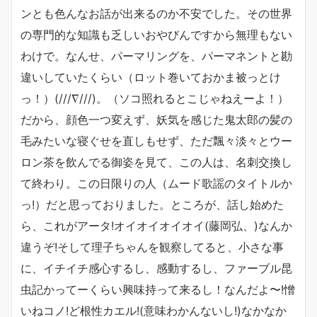
ンとも色んなお話が出来るのか不安でした。その世界
の専門的な知識も乏しいおやびんですから無理もない
わけで。なんせ、パーマリングを、パーマネントと勘
違いしていたくらい（ロット巻いておかま被っとけ
っ！）(///∇///)。（ソコ照れるとこじゃねえーよ！）
だから、顔色一つ変えず、妖気を感じた鬼太郎の髪の
毛みたいな寝ぐせを直しもせず、ただ飄々淡々とウー
ロン茶を飲んでる御姿を見て、この人は、名刺交換し
て終わり。この日限りの人（ムード歌謡のタイトルか
っ!）だと思っておりました。ところが、話し始めた
ら、これがアータ!オイオイオイオイ(藤岡弘、)なんか
違うぞ!そして理子ちゃんを観察してると、小さな事
に、イチイチ感心するし、感動するし、ファーブル昆
虫記かってーくらい興味持って来るし！なんだよ〜!憎
いねコノ!ど根性カエル!(意味わかんないし!)なかなか