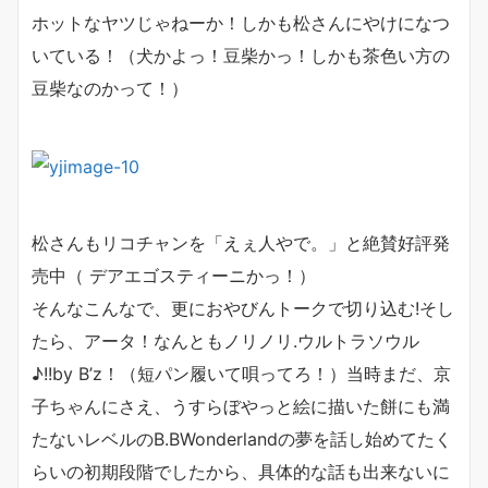
ホットなヤツじゃねーか！しかも松さんにやけになつ
いている！（犬かよっ！豆柴かっ！しかも茶色い方の
豆柴なのかって！）
松さんもリコチャンを「えぇ人やで。」と絶賛好評発
売中（ デアエゴスティーニかっ！）
そんなこんなで、更におやびんトークで切り込む!そし
たら、アータ！なんともノリノリ.ウルトラソウル
♪!!by B’z！（短パン履いて唄ってろ！）当時まだ、京
子ちゃんにさえ、うすらぼやっと絵に描いた餅にも満
たないレベルのB.BWonderlandの夢を話し始めてたく
らいの初期段階でしたから、具体的な話も出来ないに