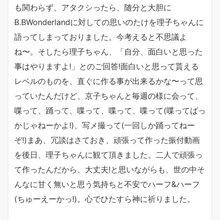
も関わらず、アタクシったら、随分と大胆に
B.BWonderlandに対しての思いのたけを理子ちゃんに
語ってしまっておりました。今考えると不思議よ
ね〜。そしたら理子ちゃん、「自分、面白いと思った
事はやりますよ!」とのご回答!面白いと思って貰える
レベルのものを、直ぐに作る事が出来るかな〜って思
っていたんだけど、京子ちゃんと毎週の様に会って、
喋って、踊って、喋って、喋って、喋って(喋ってばっ
かじゃねーかよ!)、写メ撮って(一回しか踊ってねー
ぞ!)まあ、冗談はさておき、頑張って作った振付動画
を後日、理子ちゃんに観て頂きました。二人で頑張っ
て作ったんだから、大丈夫!と思いながらも、世の中そ
んなに甘く無いと思う気持ちと不安でハーフ&ハーフ
(ちゅーえーかっ!)。心でひたすら神に祈りました。