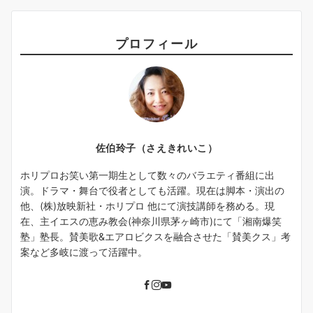
プロフィール
佐伯玲子（さえきれいこ）
ホリプロお笑い第一期生として数々のバラエティ番組に出
演。ドラマ・舞台で役者としても活躍。現在は脚本・演出の
他、(株)放映新社・ホリプロ 他にて演技講師を務める。現
在、主イエスの恵み教会(神奈川県茅ヶ崎市)にて「湘南爆笑
塾」塾長。賛美歌&エアロビクスを融合させた「賛美クス」考
案など多岐に渡って活躍中。