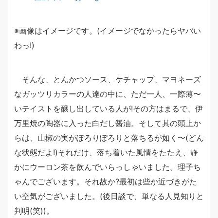
※画像はイメージです。(イメージでなかったらヤバい
わっ!)
そんな、とんかつソース、ケチャップ、マヨネーズ
なガッツリカラーの人達の中に、ただ一人、一際薄〜
いテイストを醸し出している人が!その方はまるで、伊
万里焼の陶器に入った白だし醤油。そして其の頭上か
らは、山椒の実がぽろりぽろりと落ちるが如く〜(どん
な状態だよ!)それだけ、落ち着いた風情をたたえ、静
かにウーロン茶を飲んでいらっしゃいました。理子ち
ゃんでございます。それ故か?最初は些か近づきがた
い空気がございました。(後日談で、単なる人見知りと
判明(笑))。