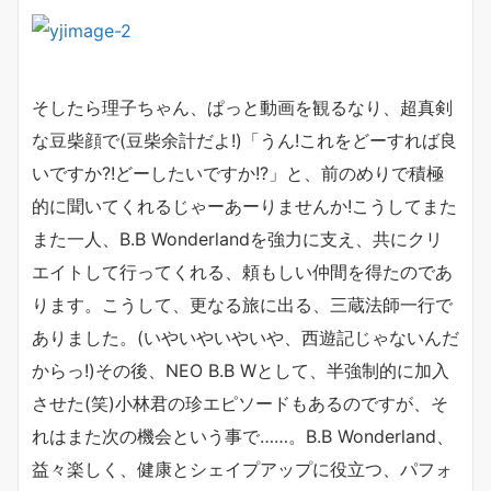
そしたら理子ちゃん、ぱっと動画を観るなり、超真剣
な豆柴顔で(豆柴余計だよ!)「うん!これをどーすれば良
いですか?!どーしたいですか!?」と、前のめりで積極
的に聞いてくれるじゃーあーりませんか!こうしてまた
また一人、B.B Wonderlandを強力に支え、共にクリ
エイトして行ってくれる、頼もしい仲間を得たのであ
ります。こうして、更なる旅に出る、三蔵法師一行で
ありました。(いやいやいやいや、西遊記じゃないんだ
からっ!)その後、NEO B.B Wとして、半強制的に加入
させた(笑)小林君の珍エピソードもあるのですが、そ
れはまた次の機会という事で……。B.B Wonderland、
益々楽しく、健康とシェイプアップに役立つ、パフォ