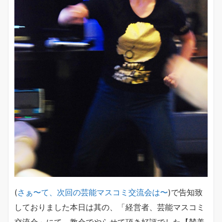
(
さぁ〜て、次回の芸能マスコミ交流会は〜
)で告知致
しておりました本日は其の、「経営者、芸能マスコミ
交流会」にて、教会でやらせて頂き好評でした【賛美