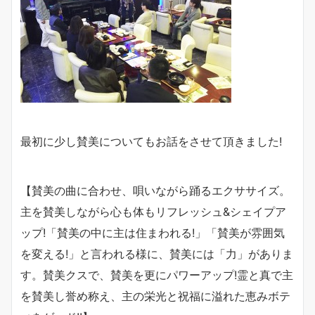
最初に少し賛美についてもお話をさせて頂きました!
【賛美の曲に合わせ、唄いながら踊るエクササイズ。
主を賛美しながら心も体もリフレッシュ&シェイプア
ップ!「賛美の中に主は住まわれる!」「賛美が雰囲気
を変える!」と言われる様に、賛美には「力」がありま
す。賛美クスで、賛美を更にパワーアップ!霊と真で主
を賛美し誉め称え、主の栄光と祝福に溢れた恵みボテ