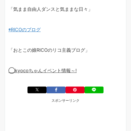
「気まま自由人ダンスと気ままな日々」
◉
RICO
のブログ
「おとこの娘
RICO
のリコ主義ブログ」
◯
kyoco
ちゃんイベント情報～
!
スポンサーリンク