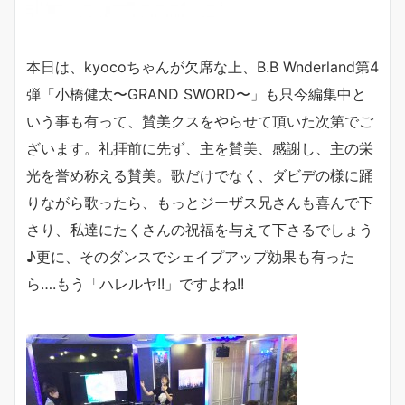
本日は、kyocoちゃんが欠席な上、B.B Wnderland第4
弾「小橋健太〜GRAND SWORD〜」も只今編集中と
いう事も有って、賛美クスをやらせて頂いた次第でご
ざいます。礼拝前に先ず、主を賛美、感謝し、主の栄
光を誉め称える賛美。歌だけでなく、ダビデの様に踊
りながら歌ったら、もっとジーザス兄さんも喜んで下
さり、私達にたくさんの祝福を与えて下さるでしょう
♪更に、そのダンスでシェイプアップ効果も有った
ら….もう「ハレルヤ!!」ですよね!!