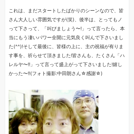
これは、まだスタートしたばかりのシーンなので、皆
さん大人しい雰囲気ですが(笑)、後半は、とってもノ
って下さって、「叫びましょう〜!」って言ったら、本
当にもう凄いパワー全開に元気良く叫んで下さいまし
た(^^)!そして最後に、皆様の上に、主の祝福が有りま
す事を、祈らせて頂きました!皆さんも、たくさん「ハ
レルヤ〜!!」って言って盛上がって下さいました!嬉し
かった〜!!(フォト撮影:中田朗さん☆感謝☆)