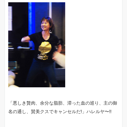
「悪しき贅肉、余分な脂肪、滞った血の巡り、主の御
名の通し、賛美クスでキャンセルだ!」ハレルヤ〜!!