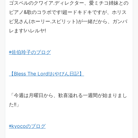
ゴスペルのクワイア.ディレクター、愛ミチコ姉妹との
ピアノ&歌のコラボです!超ードキドキですが、ホリス
ピ兄さん(ホーリー.スピリット)が一緒だから、ガンバ
レます!ハレルヤ!
◉佐伯玲子のブログ
【
Bless The Lord!
おやびん日記】
「今週は月曜日から、歓喜溢れる
一週間が始まりまし
た!!」
◉
kyoco
のブログ