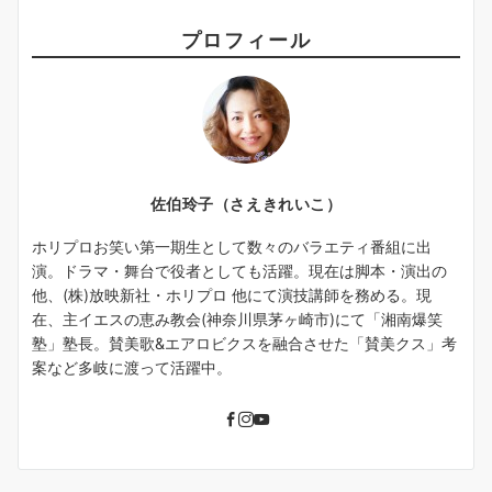
プロフィール
佐伯玲子（さえきれいこ）
ホリプロお笑い第一期生として数々のバラエティ番組に出
演。ドラマ・舞台で役者としても活躍。現在は脚本・演出の
他、(株)放映新社・ホリプロ 他にて演技講師を務める。現
在、主イエスの恵み教会(神奈川県茅ヶ崎市)にて「湘南爆笑
塾」塾長。賛美歌&エアロビクスを融合させた「賛美クス」考
案など多岐に渡って活躍中。