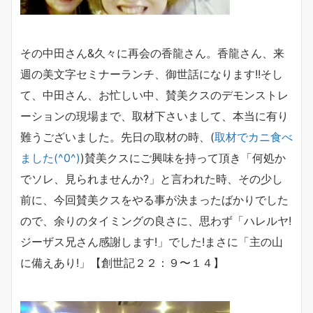
その中田さん&久々に再会の香龍さん。香龍さん、来
週の美文字セミナーランチ、御世話になります!!そし
て、中田さん、お忙しい中、賛美クスのデモンストレ
ーションの現場まで、取材下さいまして、本当に有り
難うございました。先日の取材の時、(
取材でカニ食べ
ました(^0^)
)賛美クスにご興味を持って頂き「何処か
でソレ、見られませんか?」と言われた時、その少し
前に、今回賛美クスをやる事が決まったばかりでした
ので、余りのタイミングの良さに、思わず「ハレルヤ!
ジーザス兄さん感謝します!」でした!まさに「主の山
に備えあり!」【創世記２２：９〜１４】