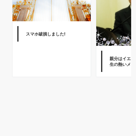
スマホ破損しました!
親分はイエス
生の熱いメッ