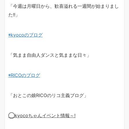
「今週は月曜日から、歓喜溢れる
一週間が始まりまし
た!!」
◉
kyoco
のブログ
「気まま自由人ダンスと気ままな日々」
◉
RICO
のブログ
「おとこの娘
RICO
のリコ主義ブログ」
◯
kyoco
ちゃんイベント情報～
!