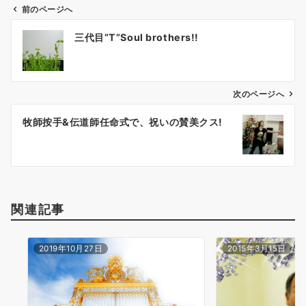
前のページへ
投
三代目”T”Soul brothers!!
稿
ナ
ビ
ゲ
次のページへ
ー
牧師按手&伝道師任命式で、祝いの賛美クス!
シ
ョ
ン
関連記事
2019年10月27日
2015年3月15日