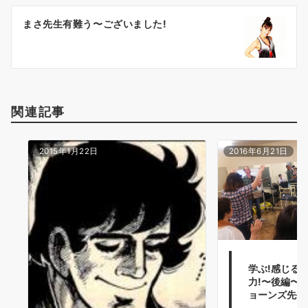
ー
まさ先生有難う〜ございました!
シ
ョ
ン
関連記事
2015年1月22日
2016年6月21日
学ぶ!感じる!
力!〜後編〜
ョーンズ先生