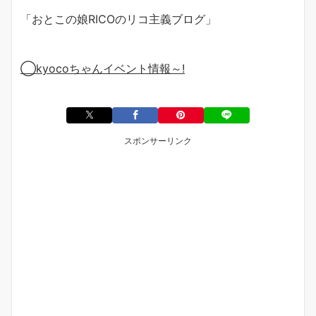
「おとこの娘
RICO
のリコ主義ブログ」
◯
kyoco
ちゃんイベント情報～
!
スポンサーリンク