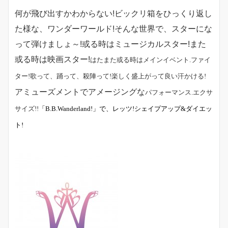
何が飛び出すかわからない
!ビックリ
箱をひっくり返し
た様な、ワンダーワールド!そんな世界で、スターにな
って弾けましょ～!或る時はミュージカルスター!また
或る時は映画スター!
はたまた或る時はメインイベント
.
ファイ
ター!
歌って、踊って、殺陣って!楽しく盛上がって良い汗かける
!
アミューズメントでアメージングな
パフォーマンス
.
エクサ
サイズ
!!
「
B.B.Wanderland
!
」で、レッツ!シェイプアップ&ダイエッ
ト!