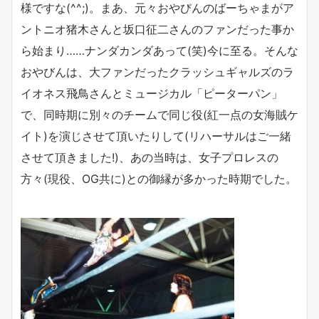
様ですな(^^;)。まあ、元々おやびんのばーちゃまがア
ントニオ猪木さんと坂口征二さんのファンだった事か
ら始まり……ナンダカンダあって(笑)今に至る。そんな
おやびんは、大ファンだったクラッシュギャルズのラ
イオネス飛鳥さんとミュージカル「ピーターパン」
で、同時期に別々のチームで同じ役(紅一点の女海賊ケ
イト)を演じさせて頂いたりして(リハーサルはご一緒
させて頂きました!)、あの当時は、女子プロレスの
方々(現役、OG共に)との御縁が多かった時期でした。