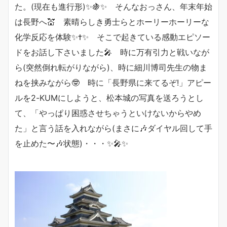
た。(現在も進行形)✨🍇✨ そんなおっさん、年末年始
は長野へ💒 素晴らしき勇士らとホーリーホーリーな
化学反応を体験✨✝️✨ そこで起きている感動エピソー
ドをお話し下さいました🎤 時に万有引力と戦いなが
ら(突然倒れ転がりながら)、時に細川博司先生の物ま
ねを挟みながら🤓 時に「長野県に来てるぞ!」アピー
ルを2-KUMにしようと、松本城の写真を送ろうとし
て、「やっぱり困惑させちゃうといけないからやめ
た」と言う話を入れながら(まさに🎶ダイヤル回して手
を止めた〜🎶状態)・・・✨🎤✨