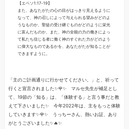
【エペソ1:17-19】
また、あなたがたの心の目がはっきり見えるように
なって、神の召しによって与えられる望みがどのよ
うなものか、聖徒の受け継ぐものがどのように栄光
に富んだものか、また、神の全能の力の働きによっ
て私たち信じる者に働く神のすぐれた力がどのよう
に偉大なものであるかを、あなたがたが
知る
ことが
できますように。
「主のご計画通りに行かせてください。」と、祈って
行くと宣言されました✨🌹✨ マルセ先生が補足とし
て、19節の「知る」は、「体験する」と言う事だと教
えて下さいました✨ 今年2022年は、主をもっと体験
していきます✨🌹✨ うっちーさん、熱いお証、あり
がとうございました✨🔥✨