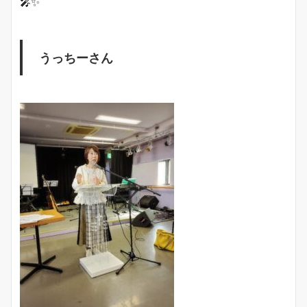
🎤✨
うっちーさん