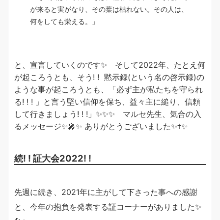
が来ると実がなり、その葉は枯れない。その人は、
何をしても栄える。」
と、宣言していくのです✨ そして2022年、たとえ何
が起ころうとも、そう! ! 黙示録(という名の啓示録)の
ような事が起ころうとも、「必ず主が私たちを守られ
る! ! ! 」と言う堅い信仰を保ち、益々主に縋り、信頼
して行きましょう! ! !」✨✨✨ マルセ先生、気合の入
るメッセージ✨🎤✨ ありがとうございました✨✝️✨
続! ! 証大会2022! !
先週に続き、2021年に主がして下さった事への感謝
と、今年の抱負を発表する証コーナーがありました✨