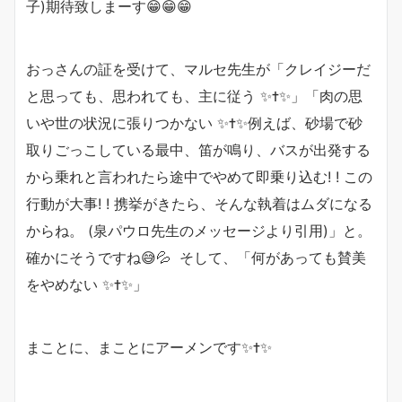
子)期待致しまーす😁😁😁
おっさんの証を受けて、マルセ先生が「クレイジーだ
と思っても、思われても、主に従う ✨✝️✨」「肉の思
いや世の状況に張りつかない ✨✝️✨例えば、砂場で砂
取りごっこしている最中、笛が鳴り、バスが出発する
から乗れと言われたら途中でやめて即乗り込む! ! この
行動が大事! ! 携挙がきたら、そんな執着はムダになる
からね。 (泉パウロ先生のメッセージより引用)」と。
確かにそうですね😅💦 そして、「何があっても賛美
をやめない ✨✝️✨」
まことに、まことにアーメンです✨✝️✨