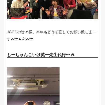
JGCCの皆々様、本年もどうぞ宜しくお願い致しまー
す🔥🌸🔥🌸🔥🌸
もーちゃんこいけ英一先生代行〜🎶