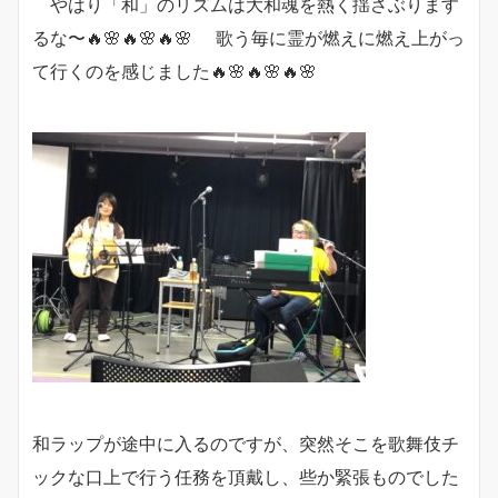
やはり「和」のリズムは大和魂を熱く揺さぶります
るな〜🔥🌸🔥🌸🔥🌸 歌う毎に霊が燃えに燃え上がっ
て行くのを感じました🔥🌸🔥🌸🔥🌸
和ラップが途中に入るのですが、突然そこを歌舞伎チ
ックな口上で行う任務を頂戴し、些か緊張ものでした