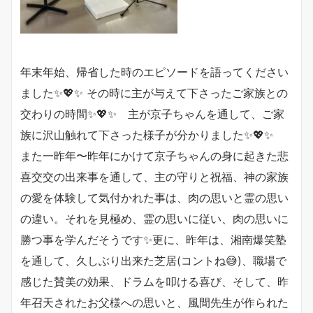
年末年始、帰省した時のエピソードを語ってください
ました✨💖✨ その時に主が与えて下さったご家族との
交わりの時間✨💖✨ 主が京子ちゃんを通して、ご家
族に沢山触れて下さった様子が分かりました✨💖✨
また一昨年〜昨年にかけて京子ちゃんの身に起きた悲
喜交交の出来事を通して、主の守りと祝福、神の家族
の愛を体験して気付かれた事は、肉の思いと霊の思い
の違い。それを見極め、霊の思いに従い、肉の思いに
勝つ事を学んだそうです✨更に、昨年は、湘南爆笑塾
を通して、久しぶり出来た芝居(コントね😅)、職場で
感じた賛美の効果、ドラムを叩ける喜び、そして、昨
年召天されたお父様への思いと、風間先生が作られた