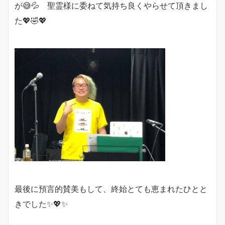
が😅💦 聖霊様に委ねて気持ち良くやらせて頂きまし
た💖🤣💖
最後に預言的賛美もして、終始とても恵まれたひとと
きでした✨💖✨