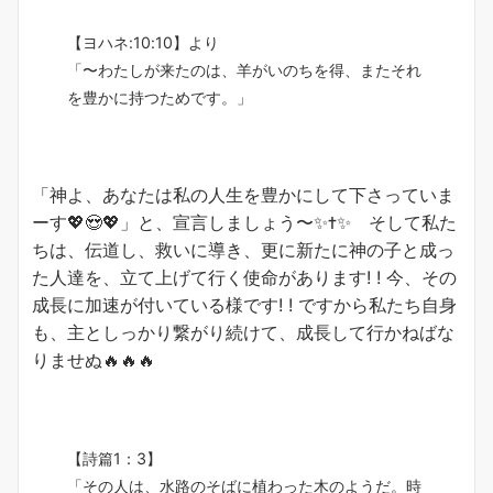
【ヨハネ:10:10】より
「〜わたしが来たのは、羊がいのちを得、またそれ
を豊かに持つためです。」
「神よ、あなたは私の人生を豊かにして下さっていま
ーす💖😍💖」と、宣言しましょう〜✨✝️✨ そして私た
ちは、伝道し、救いに導き、更に新たに神の子と成っ
た人達を、立て上げて行く使命があります! ! 今、その
成長に加速が付いている様です! ! ですから私たち自身
も、主としっかり繋がり続けて、成長して行かねばな
りませぬ🔥🔥🔥
【詩篇1：3】
「その人は、水路のそばに植わった木のようだ。時