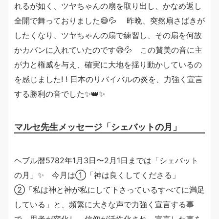
れるが如く、ツヤちゃんの扇を取り出し、かなめ返し
全開で舞っておりました😅💦 昨晩、突然扇さばきが
したくなり、ツヤちゃんの扇で練習し、その扇を何故
かカバンに入れていたのです😅💦 この賛美の音に主
が力と権威を与え、確実に大地を揺り動かしているの
を感じました! ! 日本のリバイバルの炎を、力強く宣言
する勝利の音でした✨👑✨
マルセ先生メッセージ「シェバットの月」
ヘブル暦5782年1月3日〜2月1日までは「シェバット
の月」✨ 今月は①「神は良くしてくださる」
②「私は神と神が私にして下さっているすべてに満足
している」と、頻繁に大きな声で力強く宣言する事
で、思考が変化し、信仰が活性化され、宣言した事を