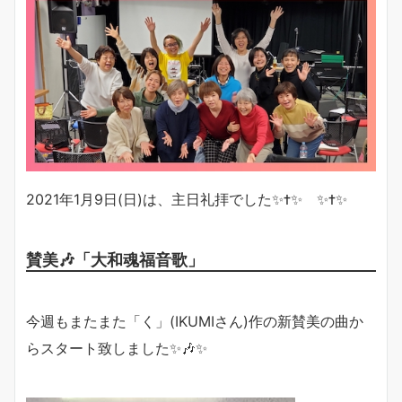
2021年1月9日(日)は、主日礼拝でした✨✝️✨ ✨✝️✨
賛美🎶「大和魂福音歌」
今週もまたまた「く」(IKUMIさん)作の新賛美の曲か
らスタート致しました✨🎶✨