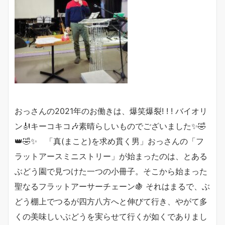
おっさんの2021年のお働きは、爆笑爆裂! ! ! バイオリ
ン🎻キーコキコ🎶素晴らしいものでございました✨🤣
👑🤣✨ 「真(まこと)を求め貫く男」おっさんの「フ
ラットアースミニストリー」が始まったのは、とある
ぶどう園で見つけた一つの小冊子。そこから始まった
聖なるフラットアーサーチェーン🍇 それはまるで、ぶ
どう棚上でつるが四方八方へと伸びて行き、やがて多
くの美味しいぶどうを実らせて行くが如くでありまし