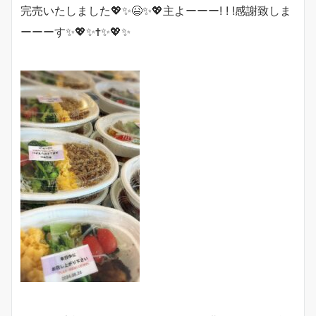
完売いたしました💖✨😆✨💖主よーーー! ! !感謝致しま
ーーーす✨💖✨✝️✨💖✨