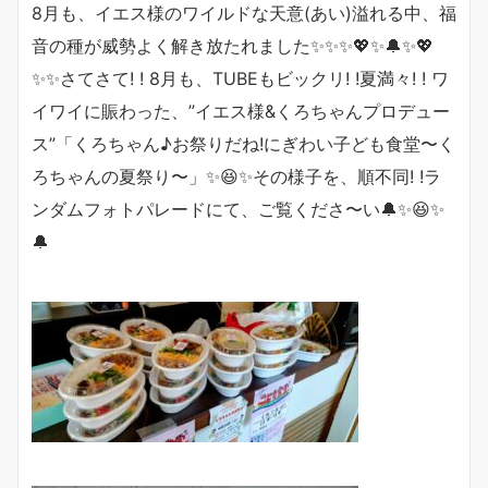
8月も、イエス様のワイルドな天意(あい)溢れる中、福
音の種が威勢よく解き放たれました✨✨✨
💖
✨🔔✨💖
✨✨さてさて! ! 8月も、TUBEもビックリ! !夏満々! ! ワ
イワイに賑わった、”イエス様&くろちゃんプロデュー
ス”「くろちゃん♪お祭りだね!にぎわい子ども食堂〜く
ろちゃんの夏祭り〜」✨😆✨そ
の様子を、順不同! !ラ
ンダムフォトパレードにて、ご覧くださ〜い🔔
✨😆✨
🔔