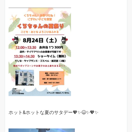
ホット&ホットな夏のサタデー💖✨😆✨💖✨