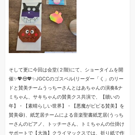
そして更に今回は会堂(２階)にて、ショータイムを開
催✨💖😍💖✨JGCCのゴスペル(リーダー「く」のリー
ドと賛美チームうっちーさんとはあちゃんの演奏&ナ
ミちゃん、サキちゃんの賛美クス共演で、【贖いの
年】・【素晴らしい世界】・【悪魔がビビる賛美】を
賛美😆)、紙芝居チームによる音楽聖書紙芝居(うっち
ーさんのピアノ、トッチーさん、トミちゃんの仕掛け
サポートで【大漁】クライマックスでは、折り紙で作