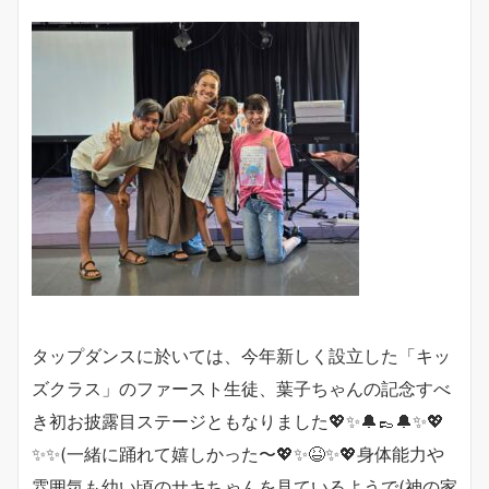
タップダンスに於いては、今年新しく設立した「キッ
ズクラス」のファースト生徒、葉子ちゃんの記念すべ
き初お披露目ステージともなりました💖
✨🔔👞🔔✨💖
✨✨(一緒に踊れて嬉しかった〜
💖✨😆✨💖身体能力や
雰囲気も幼い頃のサキちゃんを見ているようで(神の家