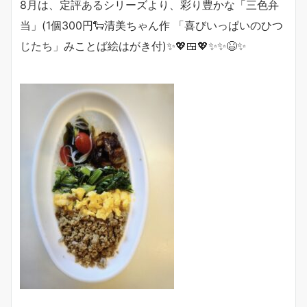
8月は、定評あるシリーズより、彩り豊かな「三色弁
当」(
1個300円
🐑
清美ちゃん作 「喜びいっぱいのひつ
じたち」みことば絵はがき付)
✨💖🍱💖✨✨😆✨