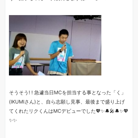
そうそう! ! 急遽当日MCを担当する事となった「く」
(IKUMIさん)と、自ら志願し見事、最後まで盛り上げ
てくれたリクくんはMCデビューでした
💖
✨🔔🎤🔔✨💖
✨✨