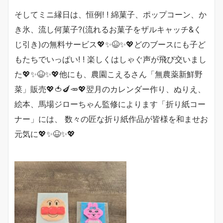
そしてミニ縁日は、恒例! !
綿菓子、
ポップコーン、か
き氷、流し何菓子?(流れるお菓子をザルキャッチ&く
じ引き)の無料サービス💖✨😆✨💖どのブースにも子ど
もたちでいっぱい! ! 楽しくはしゃぐ声が飛び交いまし
た💖✨😆✨💖他にも、
農園こえるさん「無農薬新鮮野
菜」販売💖🍅🍆🥕💖翌月のカレンダー作り、ぬりえ、
絵本、馬場ジローちゃん監修によります「折り紙コー
ナー」には、 数々の匠な折り紙作品が皆様を和ませお
元気に💖✨😆✨💖