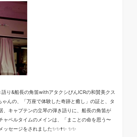
り&船長の角笛withアタクシびんICRの和賛美クス
美ちゃんの、「万座で体験した奇跡と癒し」の証と、タ
居、キャプテンの立琴の弾き語りに、船長の角笛が
チャペルタイムのメインは、「まことの命を思う〜
セージをされました✨✨✝️✨ ✨✨