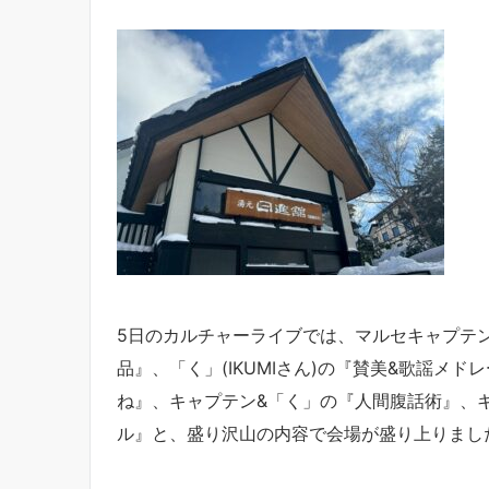
5日のカルチャーライブでは、マルセキャプテ
品』、「く」(IKUMIさん)の『賛美&歌謡メド
ね』、キャプテン&「く」の『人間腹話術』、キャ
ル』と、盛り沢山の内容で会場が盛り上りました