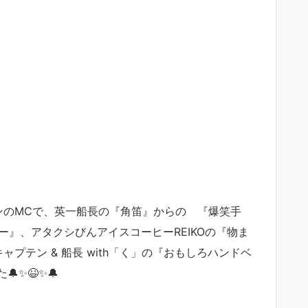
ンのMCで、英一船長の『角笛』からの 『爆笑手
レー』、アタクシびんアイスコーヒーREIKOの『物ま
プテン & 船長 with「く」の『おもしろハンドベ
✨😆✨🔔