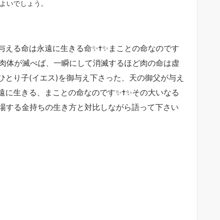
よいでしょう。
える命は永遠に生きる命✨✝️✨まことの命なのです
、肉体が滅べば、一瞬にして消滅するほど肉の命は虚
ひとり子(イエス)を御与え下さった、天の御父が与え
に生きる、まことの命なのです✨✝️✨その大いなる
登場する金持ちの生き方と対比しながら語って下さい