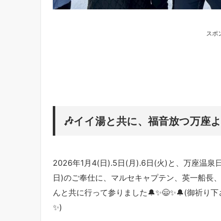
スポ
🎶イイ湯と共に、福音放つ万座よ
2026年1月4(日).5日(月).6日(火)と、万
日)のご奉仕に、マルセキャプテン、英一船長、「
んと共に行って参りました
🔔✨😄✨🔔(御祈
✨)