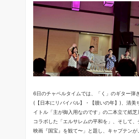
6日のチャペルタイムでは、「く」のギター弾き語
(【日本にリバイバル】・【贖いの年】)、清
イトル「主が御入用なのです」の二本立て紙芝
コラボした「エルサレムの平和を」、そして、
映画『国宝』を観て〜」と題し、キャプテンがメッ