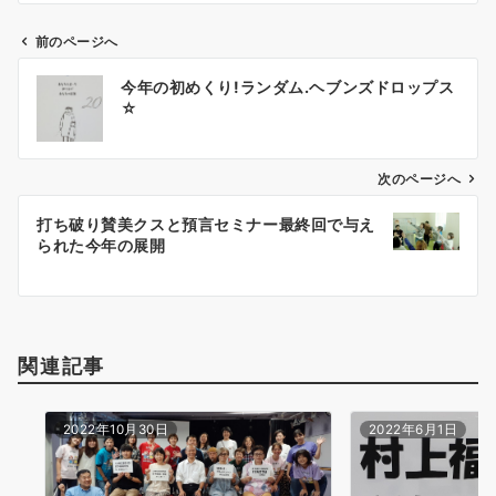
前のページへ
投
今年の初めくり!ランダム.ヘブンズドロップス
稿
☆
ナ
ビ
ゲ
次のページへ
ー
打ち破り賛美クスと預言セミナー最終回で与え
シ
られた今年の展開
ョ
ン
関連記事
2022年10月30日
2022年6月1日