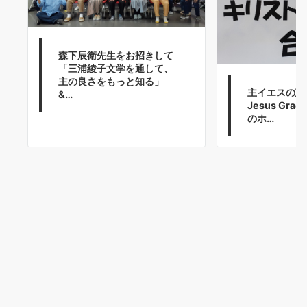
森下辰衛先生をお招きして
「三浦綾子文学を通して、
主の良さをもっと知る」
主イエスの恵み
&…
Jesus Grac
のホ…