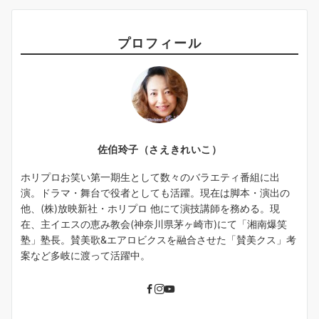
プロフィール
佐伯玲子（さえきれいこ）
ホリプロお笑い第一期生として数々のバラエティ番組に出
演。ドラマ・舞台で役者としても活躍。現在は脚本・演出の
他、(株)放映新社・ホリプロ 他にて演技講師を務める。現
在、主イエスの恵み教会(神奈川県茅ヶ崎市)にて「湘南爆笑
塾」塾長。賛美歌&エアロビクスを融合させた「賛美クス」考
案など多岐に渡って活躍中。