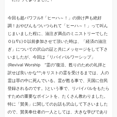
今回も超パワフル!!「ヒーハ～！」の掛け声も絶好
調！おやびんもついつられて「ヒーハ～！」って叫ん
じまいました程に、油注ぎ満点のミニストリーでした
Ｏ(≧∇≦)Ｏ以前参加させて頂いた時は、
「経済の油注
ぎ」についての沢山の証と共にメッセージをして下さ
いましたが、今回は「リバイバルワーシップ」
(Revival Worship ”霊の”復活、甦りのための礼拝と
訳せば良いかな^^;キリストの霊を受けるまでは、人の
霊は罪の中に死んでいる。霊が甦る事で、天国に住民
登録されるのです。)という事で、リバイバルをもたら
すための重要なポイントを、たくさん教わりました。
特に「賛美」に関してのお話も沢山して下さいました
ので、賛美奉仕者の一人としては、大きな学びであり