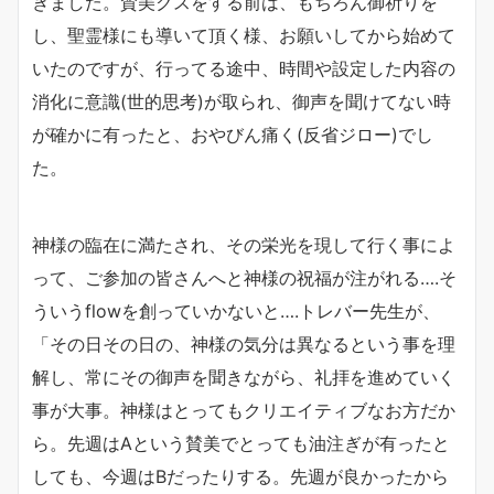
きました。賛美クスをする前は、もちろん御祈りを
し、聖霊様にも導いて頂く様、お願いしてから始めて
いたのですが、行ってる途中、時間や設定した内容の
消化に意識(世的思考)が取られ、御声を聞けてない時
が確かに有ったと、おやびん痛く(反省ジロー)でし
た。
神様の臨在に満たされ、その栄光を現して行く事によ
って、ご参加の皆さんへと神様の祝福が注がれる….そ
ういうflowを創っていかないと….トレバー先生が、
「その日その日の、神様の気分は異なるという事を理
解し、常にその御声を聞きながら、礼拝を進めていく
事が大事。神様はとってもクリエイティブなお方だか
ら。先週はAという賛美でとっても油注ぎが有ったと
しても、今週はBだったりする。先週が良かったから