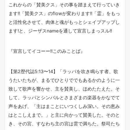
これからの「賛美クス」その事を踏まえて行っていき
ます!!「賛美クス」のflowが変わります!!「霊」をもっ
と活性化させて、肉体と魂がもっとシェイプアップし
ます!と、ジーザスnameを通して宣言しまっスル!!
『宣言してイコーー!!このみことば』
【第2歴代誌5:13〜14】「ラッパを吹き鳴らす者、歌
うたいたちが、まるでひとりででもあるかのように一
致して歌声を響かせ、主を賛美し、ほめたたえた。そ
して、ラッパとシンバルとさまざまの楽器をかなでて
声をあげ、「主はまことにいつくしみ深い。その恵み
はとこしえまで。」と主に向かって賛美した。そのと
き、その宮、すなわち主の宮は雲で満ちた。祭司たち