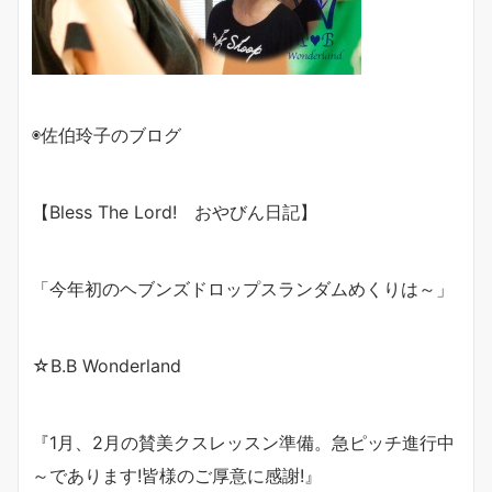
◉佐伯玲子のブログ
【Bless The Lord! おやびん日記】
「今年初のヘブンズドロップス
ランダムめくりは～」
☆B.B Wonderland
『1月、2月の賛美クスレッスン準備。
急ピッチ進行中
～であります!
皆様のご厚意に感謝!』