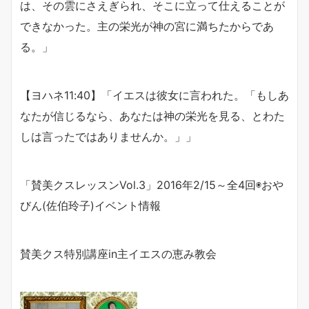
は、その雲にさえぎられ、そこに立って仕えることが
できなかった。主の栄光が神の宮に満ちたからであ
る。」
【ヨハネ11:40】「
イエスは彼女に言われた。「もしあ
なたが信じるなら、あなたは神の栄光を見る、とわた
しは言ったではありませんか。」」
「賛美クスレッスン
Vol.3
」
2016
年
2/15
～全
4
回
◉おや
びん(佐伯玲子)イベント情報
賛美クス特別講座
in
主イエスの恵み教会