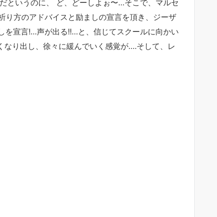
だというのに、 ど、どーしよぉ〜…そこで、マルセ
た祈り方のアドバイスと励ましの宣言を頂き、ジーザ
を宣言!…声が出る!!…と、信じてスクールに向かい
くなり出し、徐々に緩んでいく感覚が….そして、レ