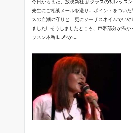
今日からまた、放映新社.新クラスの初レッスン
先生にご相談メールを送り….ポイントをつい
スの血潮の守りと、更にジーザスネイムでいやし
ました! そうしましたところ、声帯部分が温か
ッスン本番!!….些か….