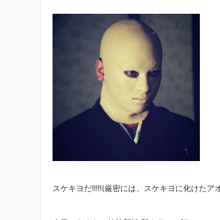
スケキヨだ!!!!!(厳密には、スケキヨに化けたア