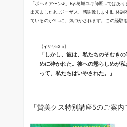
「ボヘミア〜ン♪」By:葛城ユキ師匠…ではあ
出来ました♪…ジーザス、感謝致します!!…体
ているのか?!…に、気づかされます。この経験
【イザヤ53:5】
「しかし、彼は、私たちのそむきの
めに砕かれた。彼への懲らしめが私
って、私たちはいやされた。」
「賛美クス特別講座5のご案内