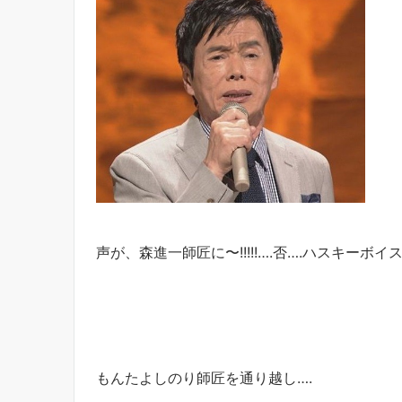
声が、森進一師匠に〜!!!!!….否….ハスキーボイス
もんたよしのり師匠を通り越し….