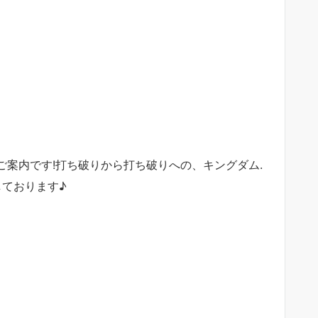
ご案内です!
打ち破りから打ち破りへの、
キングダム.
しております♪