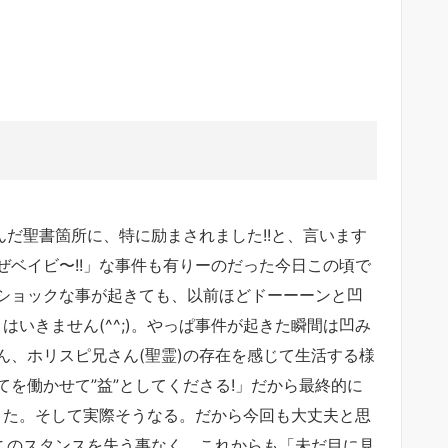
んだ聖書箇所に、特に励まされました!!と、言います
ベイビ〜!!」な事件も有りーのだった今日この頃で
ショックな事が起きても、以前ほどドーーーンと凹
はいきません(^^;)。やっぱ事件が起きた瞬間は凹み
さん、ホリスピ兄さん(聖霊)の存在を感じて生活する様
を働かせて”益”としてくださる!」だから最終的に
きた。そして実際そうなる。だから今回も大丈夫と思
。このスタンスを失う事なく、これからも「未だ目に見