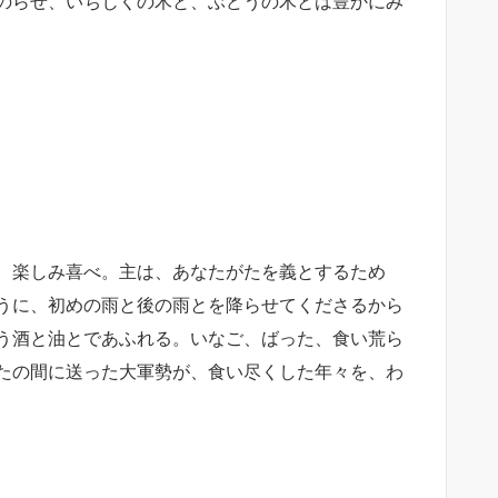
のらせ、いちじくの木と、ぶどうの木とは豊かにみ
、楽しみ喜べ。主は、あなたがたを義とするため
うに、初めの雨と後の雨とを降らせてくださるから
う酒と油
とで
あふれる
。
いなご、ばった、食い荒ら
たの間に送った大軍勢が、食い尽くした年々を、わ