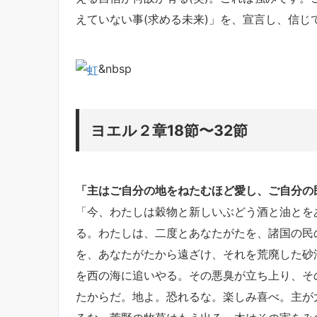
えていない事(求める未来)」を、宣言し、信じ
&nbsp
ヨエル２章18節〜32節
「主はご自分の地をねたむほど愛し、
ご自分の
「今、わたしは穀物と新しいぶどう酒と油とを
る。わたしは、
二度と
あなたがたを、諸国の民
を、あなたがたから
遠ざけ
、それを荒廃した砂
を西の海に追いやる。その悪臭が立ち上り、そ
たからだ。
地よ。
恐れるな
。楽しみ喜べ。主が