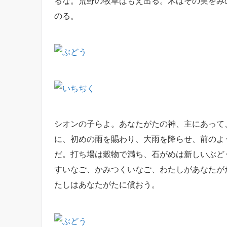
るな
。荒野の牧草はもえ出る。木はその実をみ
のる。
シオンの子らよ。あなたがたの神、主にあって
に、
初めの雨
を賜わり、
大雨
を降らせ、前のよ
だ。
打ち場は穀物で満ち、石がめは
新しいぶど
すいなご、かみつくいなご、わたしがあなたが
たしはあなたがたに
償おう
。