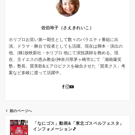
佐伯玲子（さえきれいこ）
ホリプロお笑い第一期生として数々のバラエティ番組に出
演。ドラマ・舞台で役者としても活躍。現在は脚本・演出の
他、(株)放映新社・ホリプロ 他にて演技講師を務める。現
在、主イエスの恵み教会(神奈川県茅ヶ崎市)にて「湘南爆笑
塾」塾長。賛美歌&エアロビクスを融合させた「賛美クス」考
案など多岐に渡って活躍中。
前のページへ
投
「なにゴス」動画&「東北ゴスペルフェスタ」
稿
インフォメーション🎵
ナ