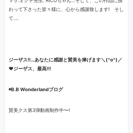
マサ.オクデ先生. RICOちゃん…そして、この作品に携
わって下さった皆々様に、心から感謝致します! そし
て….
ジーザス!!…あなたに感謝と賛美を捧げます＼(^o^)／
❤
ジーザス、最高!!!
◉B.B Wonderlandブログ
賛美クス第3弾動画制作中〜!