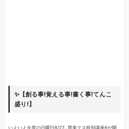
✨【創る事!覚える事!書く事!てんこ
盛り!】
いよいよ今度の日曜日8/27…賛美クス特別講座6が開