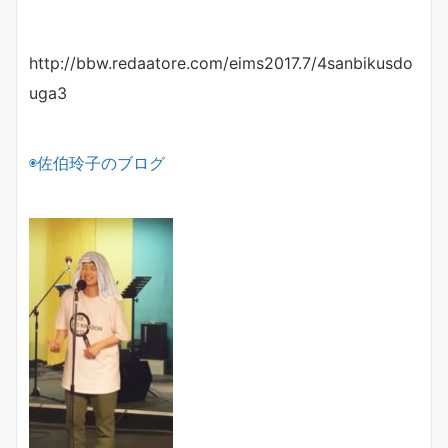
http://bbw.redaatore.com/eims2017.7/4sanbikusdo
uga3
◉佐伯玲子のブログ