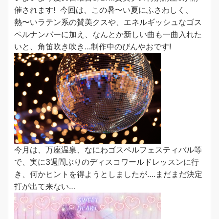
催されます! 今回は、この暑〜い夏にふさわしく、
熱〜いラテン系の賛美クスや、エネルギッシュなゴス
ペルナンバーに加え、なんとか新しい曲も一曲入れた
いと、角笛吹き吹き…制作中のびんやおです!
今月は、万座温泉、なにわゴスペルフェスティバル等
で、実に3週間ぶりのディスコワールドレッスンに行
き、何かヒントを得ようとしましたが….まだまだ決定
打が出て来ない…