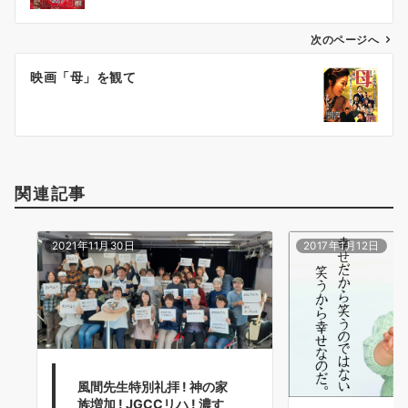
ビ
ゲ
次のページへ
ー
映画「母」を観て
シ
ョ
ン
関連記事
2021年11月30日
2017年1月12日
風間先生特別礼拝 ! 神の家
族増加 ! JGCCリハ ! 濃す