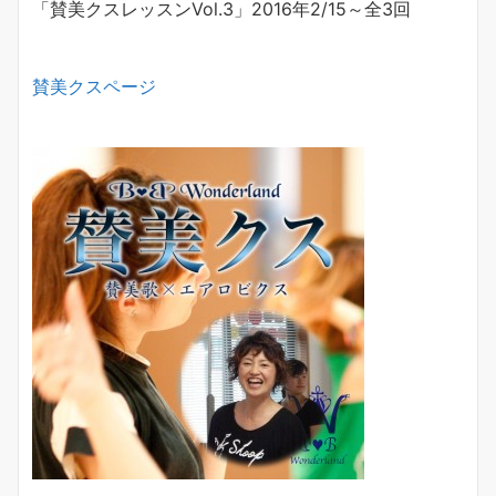
「賛美クスレッスン
Vol.3
」
2016
年
2/15
～全
3
回
賛美クスページ