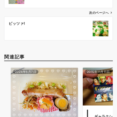
ナ
ビ
ゲ
次のページへ
ー
ピッツァ!
シ
ョ
ン
関連記事
2024年6月7日
2015年11月11日
ギャラクシー