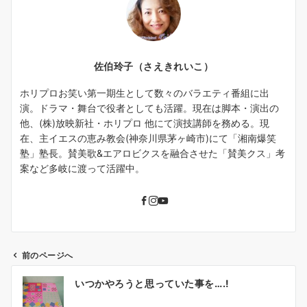
佐伯玲子（さえきれいこ）
ホリプロお笑い第一期生として数々のバラエティ番組に出
演。ドラマ・舞台で役者としても活躍。現在は脚本・演出の
他、(株)放映新社・ホリプロ 他にて演技講師を務める。現
在、主イエスの恵み教会(神奈川県茅ヶ崎市)にて「湘南爆笑
塾」塾長。賛美歌&エアロビクスを融合させた「賛美クス」考
案など多岐に渡って活躍中。
前のページへ
投
いつかやろうと思っていた事を….!
稿