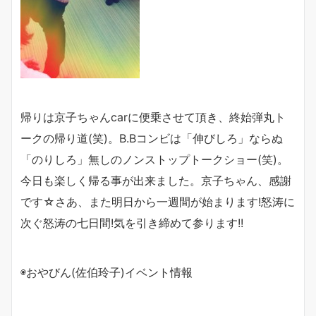
帰りは京子ちゃんcarに便乗させて頂き、終始弾丸ト
ークの帰り道(笑)。B.Bコンビは「伸びしろ」ならぬ
「のりしろ」無しのノンストップトークショー(笑)。
今日も楽しく帰る事が出来ました。京子ちゃん、感謝
です☆さあ、また明日から一週間が始まります!怒涛に
次ぐ怒涛の七日間!気を引き締めて参ります!!
◉おやびん(佐伯玲子)イベント情報