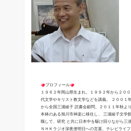
プロフィール
１９６２年岡山県生まれ。１９９２年から２００
代文学やキリスト教文学などを講義。 ２００１
から全国三浦綾子 読書会顧問。２０１１年秋よ
本林のある旭川市神楽に移住し、 三浦綾子文学
職して、研究 と共に日本中を駆け回りながら三
ＮＨＫラジオ深夜便明日への言葉、テレビライフ