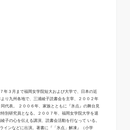
７年３月まで福岡女学院短大および大学で、日本の近
年より九州各地で、三浦綾子読書会を主宰、２００２年
り同代表。 ２００６年、家族とともに『氷点』の舞台見
館特別研究員となる。２００７年、福岡女学院大学を退
浦綾子の心を伝える講演、読書会活動を行なって いる。
ラインなどに出演。著書に『「氷点」解凍』（小学