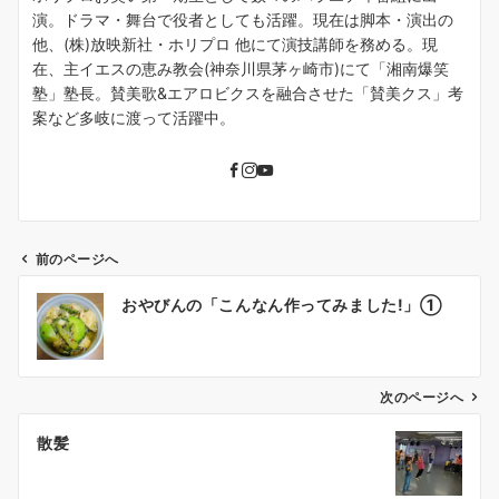
演。ドラマ・舞台で役者としても活躍。現在は脚本・演出の
他、(株)放映新社・ホリプロ 他にて演技講師を務める。現
在、主イエスの恵み教会(神奈川県茅ヶ崎市)にて「湘南爆笑
塾」塾長。賛美歌&エアロビクスを融合させた「賛美クス」考
案など多岐に渡って活躍中。
前のページへ
投
おやびんの「こんなん作ってみました!」①
稿
ナ
ビ
ゲ
次のページへ
ー
散髪
シ
ョ