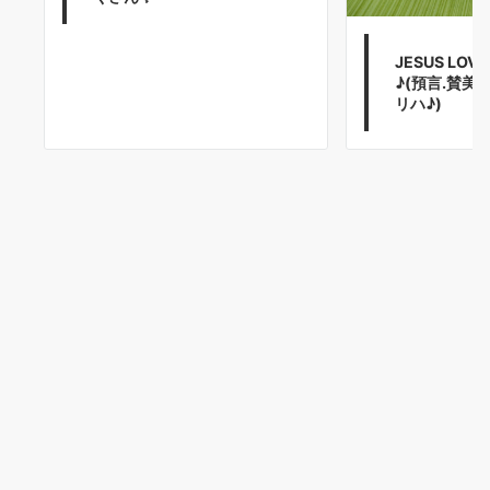
JESUS LO
♪(預言.賛美
リハ♪)