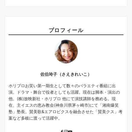
プロフィール
佐伯玲子（さえきれいこ）
ホリプロお笑い第一期生として数々のバラエティ番組に出
演。ドラマ・舞台で役者としても活躍。現在は脚本・演出の
他、(株)放映新社・ホリプロ 他にて演技講師を務める。現
在、主イエスの恵み教会(神奈川県茅ヶ崎市)にて「湘南爆笑
塾」塾長。賛美歌&エアロビクスを融合させた「賛美クス」考
案など多岐に渡って活躍中。