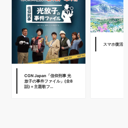
スマホ復活! !
CGN Japan「信仰刑事 光
放子の事件ファイル」(全8
話)＋主題歌フ…