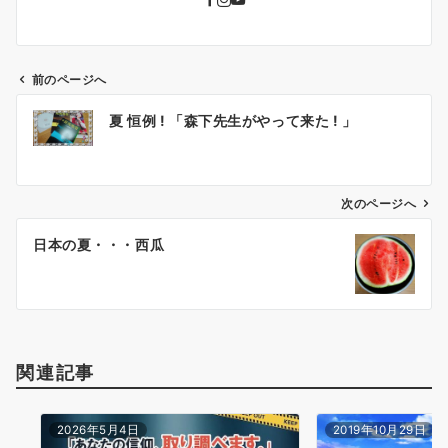
前のページへ
投
夏 恒例 ! 「森下先生がやって来た ! 」
稿
ナ
ビ
ゲ
次のページへ
ー
日本の夏・・・西瓜
シ
ョ
ン
関連記事
2026年5月4日
2019年10月29日