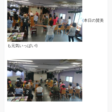
(
本日の賛美
も元気いっぱい!)