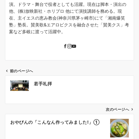
演。ドラマ・舞台で役者としても活躍。現在は脚本・演出の
他、(株)放映新社・ホリプロ 他にて演技講師を務める。現
在、主イエスの恵み教会(神奈川県茅ヶ崎市)にて「湘南爆笑
塾」塾長。賛美歌&エアロビクスを融合させた「賛美クス」考
案など多岐に渡って活躍中。
前のページへ
投
若手礼拝
稿
ナ
ビ
ゲ
次のページへ
ー
おやびんの「こんなん作ってみました!」①
シ
ョ