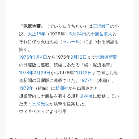
『
泥流地帯
』（でいりゅうちたい）は
三浦綾子
の小
説。
大正15年
（1926年）
5月24日
の
十勝岳噴火
と
それに伴う火山泥流（
ラハール
）にまつわる物語を
描く。
1976年
1月4日
から1976年
9月12日
まで
北海道新聞
の日曜版に連載。続編にあたる『続・泥流地帯』
1978年
2月26日
から1978年
11月12日
まで同じ北海
道新聞の日曜版に連載された。
1977年
（本編）、
1979年
（続編）に
新潮社
から出版された。
担当管内に十勝岳を有する旭川
営林署
に勤務してい
た夫・
三浦光世
が執筆を提案した。
ウィキペディアより引用