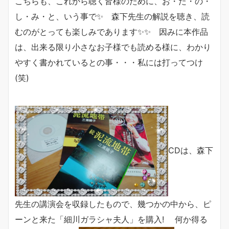
こちらも、これから聴く皆様のために、お・た・の・
し・み・と、いう事で✨ 森下先生の解説を聴き、読
むのがとっても楽しみであります✨✨ 因みに本作品
は、出来る限り小さなお子様でも読める様に、わかり
やすく書かれているとの事・・・私には打ってつけ
(笑)
CDは、森下
先生の講演会を収録したもので、幾つかの中から、ピ
ーンと来た「細川ガラシャ夫人」を購入! 何か得る