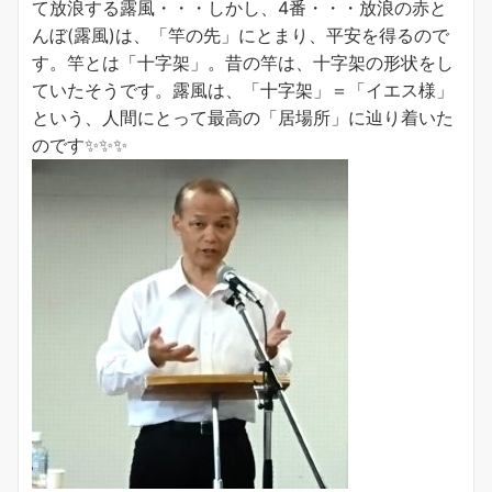
て放浪する露風・・・しかし、4番・・・放浪の赤と
んぼ(露風)は、「竿の先」にとまり、平安を得るので
す。竿とは「十字架」。昔の竿は、十字架の形状をし
ていたそうです。露風は、「十字架」＝「イエス様」
という、人間にとって最高の「居場所」に辿り着いた
のです✨✨✨