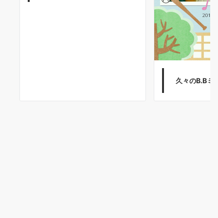
久々のB.Bミ