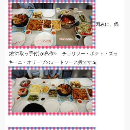
因みに、鍋
(右の取っ手付)が私作✨ チョリソー・ポテト・ズッ
キーニ・オリーブのミートソース煮です🍙