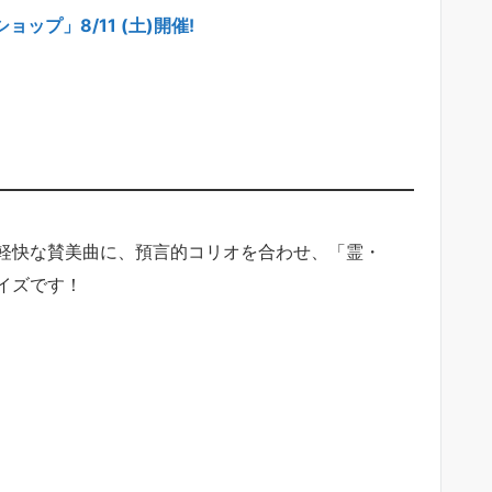
ップ」8/11 (土)開催!
軽快な賛美曲に、預言的コリオを合わせ、「霊・
イズです！