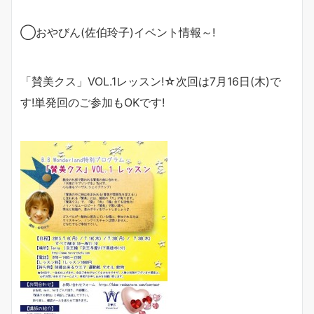
◯おやびん(佐伯玲子)イベント情報～
!
「賛美クス」
VOL.1
レッスン
!
☆次回は7月16日(木)で
す!単発回のご参加もOKです!