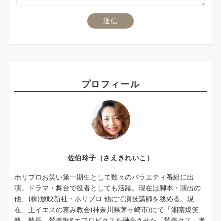
プロフィール
佐伯玲子（さえきれいこ）
ホリプロお笑い第一期生として数々のバラエティ番組に出
演。ドラマ・舞台で役者としても活躍。現在は脚本・演出の
他、(株)放映新社・ホリプロ 他にて演技講師を務める。現
在、主イエスの恵み教会(神奈川県茅ヶ崎市)にて「湘南爆笑
塾」塾長。賛美歌&エアロビクスを融合させた「賛美クス」考