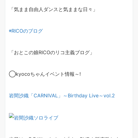
「気まま自由人ダンスと気ままな日々」
◉
RICO
のブログ
「おとこの娘
RICO
のリコ主義ブログ」
◯
kyoco
ちゃんイベント情報～
!
岩間沙織「
CARNIVAL
」～
Birthday Live
～
vol.2