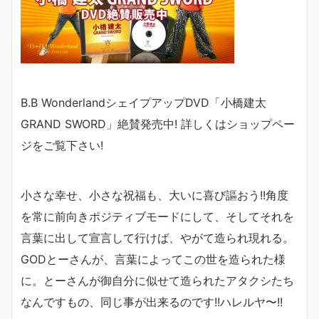
B.B WonderlandシェイプアップDVD「小橋建太
GRAND SWORD
」絶賛発売中! 詳しくは
ショップペー
ジ
をご覧下さい
!
小さな幸せ、小さな祝福も、大いに喜び謳おう!!角度
を常に前向きポジティブモードにして、そしてそれを
言葉に出して宣言して行けば、やがて造られ現れる。
GODとーさんが、言葉によってこの世を造られた様
に。とーさんが御自分に似せて造られたアタクシたち
なんですもの、同じ事が出来るのです!!ハレルヤ〜!!