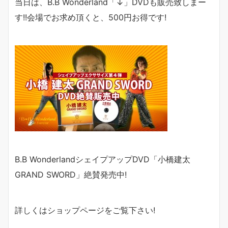
当日は、
B.B Wonderland
「↓」
DVD
も販売致しまー
す
!!
会場でお求め頂くと、
500
円お得です
!
B.B WonderlandシェイプアップDVD「小橋建太
GRAND SWORD
」絶賛発売中!
詳しくは
ショップページ
をご覧下さい
!