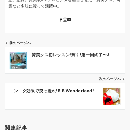
案など多岐に渡って活躍中。
前のページへ
投
賛美クス初レッスン!輝く!第一回終了〜♪
稿
ナ
ビ
ゲ
次のページへ
ー
ニンニク効果で突っ走れ!B.B Wonderland !
シ
ョ
ン
関連記事