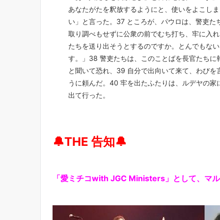
あなたがたを釈放するようにと、使いをよこしま
い」と言った。37 ところが、パウロは、警吏
取り調べもせずに公衆の前でむち打ち、牢に入れ
たちを送り出そうとするのですか。とんでもない
す。」38 警吏たちは、このことばを長官たち
と聞いて恐れ、39 自分で出向いて来て、わび
うに頼んだ。40 牢を出たふたりは、ルデヤの
出て行った。
🔔THE 告知🔔
「愛ミチコwith JGC Ministers」と