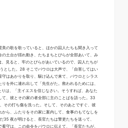
つ賛美の歌を歌っていると、ほかの囚人たちも聞き入って
獄舎の土台が揺れ動き、たちまちとびらが全部あいて、み
守は、見ると、牢のとびらがあいているので、囚人たちが
うとした。28 そこでパウロは大声で、「自害してはい
 看守はあかりを取り、駆け込んで来て、パウロとシラス
ふたりを外に連れ出して「先生がた。救われるためには、
ふたりは、「主イエスを信じなさい。そうすれば、あなた
して、彼とその家の者全部に主のことばを語った。33
、その打ち傷を洗った。そして、そのあとですぐ、彼
それから、ふたりをその家に案内して、食事のもてなしを
だ35 夜が明けると、長官たちは警吏たちを送って、
こで看守は、この命令をパウロに伝えて、「長官たちが、