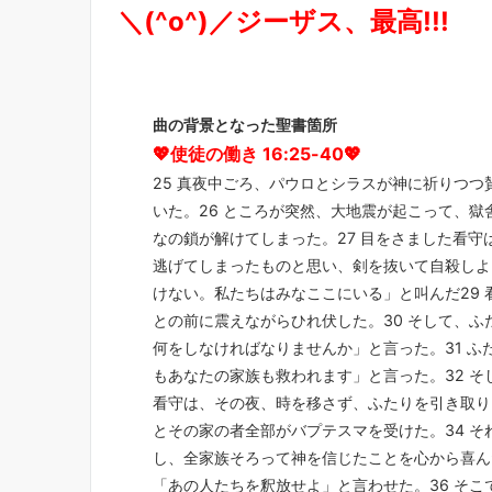
＼(^o^)／
ジーザス、最高!!!
曲の背景となった聖書箇所
💖使徒の働き 16:25-40💖
25 真夜中ごろ、パウロとシラスが神に祈りつ
いた。26 ところが突然、大地震が起こって、
なの鎖が解けてしまった。27 目をさました看
逃げてしまったものと思い、剣を抜いて自殺しよ
けない。私たちはみなここにいる」と叫んだ29
との前に震えながらひれ伏した。30 そして、
何をしなければなりませんか」と言った。31 
もあなたの家族も救われます」と言った。32 そ
看守は、その夜、時を移さず、ふたりを引き取り
とその家の者全部がバプテスマを受けた。34 
し、全家族そろって神を信じたことを心から喜ん
「あの人たちを釈放せよ」と言わせた。36 そ