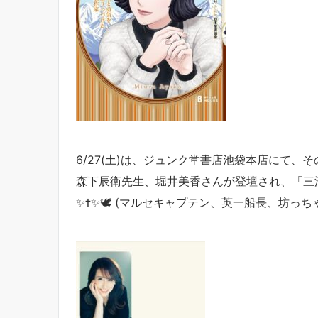
6/27(土)は、ジュンク堂書店池袋本店にて、
森下辰衛先生、堀井美香さんが登壇され、「三
✨✝️✨🕊 (マルセキャプテン、英一船長、坊っち