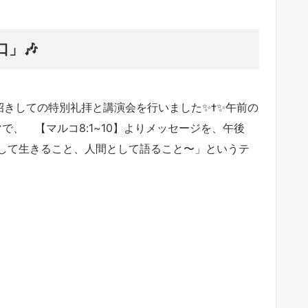
」🎶
生をお招きしての特別礼拝と講演会を行いました✨✝️✨午前の
で、 【マルコ8:1~10】よりメッセージを、午後
して生きること、人間として語ること〜」というテ