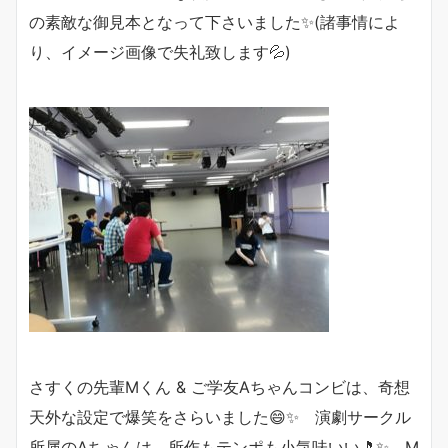
の素敵な御見本となって下さいました✨(諸事情によ
り、イメージ画像で失礼致します💦)
さすくの先輩Mくん & ご学友Aちゃんコンビは、奇想
天外な設定で爆笑をさらいました😄✨ 演劇サークル
所属のAちゃんは、所作もテンポも小気味いい🎵✨ M