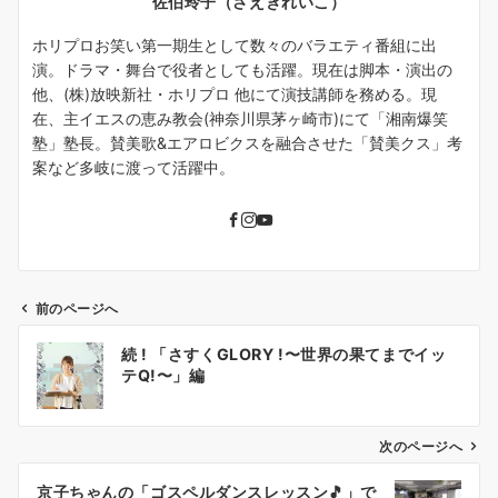
佐伯玲子（さえきれいこ）
ホリプロお笑い第一期生として数々のバラエティ番組に出
演。ドラマ・舞台で役者としても活躍。現在は脚本・演出の
他、(株)放映新社・ホリプロ 他にて演技講師を務める。現
在、主イエスの恵み教会(神奈川県茅ヶ崎市)にて「湘南爆笑
塾」塾長。賛美歌&エアロビクスを融合させた「賛美クス」考
案など多岐に渡って活躍中。
前のページへ
投
続 ! 「さすくGLORY !〜世界の果てまでイッ
稿
テQ!〜」編
ナ
ビ
ゲ
次のページへ
ー
京子ちゃんの「ゴスペルダンスレッスン🎵」で