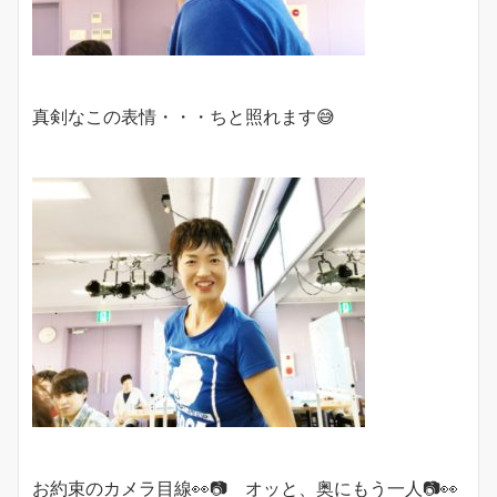
真剣なこの表情・・・ちと照れます😅
お約束のカメラ目線👀📷 オッと、奥にもう一人📷👀