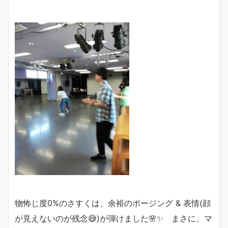
物怖じ度0%のさすくは、余裕のポージング & 表情(顔
が見えないのが残念😅)が弾けました🌸✨ まさに、マ