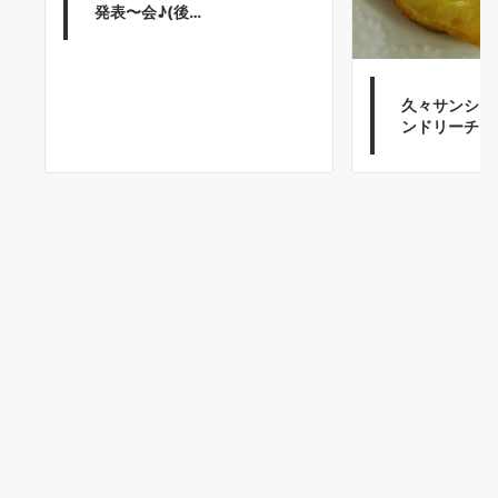
発表〜会♪(後…
久々サンシャ
ンドリーチキ