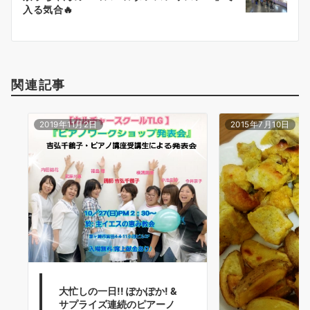
シ
入る気合🔥
ョ
ン
関連記事
2019年11月2日
2015年7月10日
大忙しの一日!! ぽかぽか! &
サプライズ連続のピアーノ