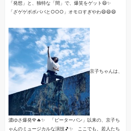
「発想」と、独特な「間」で、爆笑をゲット😄✨
「ざゲゲボボババと○○○」オモロすぎやわ😄😄😄
京子ちゃんは、
濃ゆさ爆発🌹🔥✨ 「ピーターパン」以来の、京子ち
ゃんのミュージカルな演技🎵✨ ここでも、若人たち