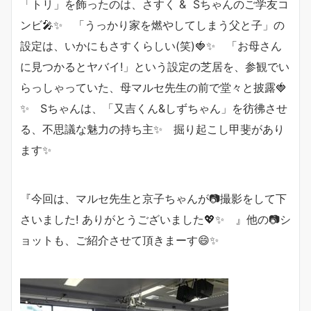
「トリ」を飾ったのは、さすく & Sちゃんのご学友コ
ンビ🎤✨ 「うっかり家を燃やしてしまう父と子」の
設定は、いかにもさすくらしい(笑)🍓✨ 「お母さん
に見つかるとヤバイ!」という設定の芝居を、参観でい
らっしゃっていた、母マルセ先生の前で堂々と披露🍓
✨ Sちゃんは、「又吉くん&しずちゃん」を彷彿させ
る、不思議な魅力の持ち主✨ 掘り起こし甲斐があり
ます✨
『今回は、マルセ先生と京子ちゃんが📷撮影をして下
さいました! ありがとうございました💖✨ 』他の📷シ
ョットも、ご紹介させて頂きまーす😄✨