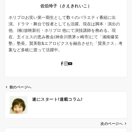
佐伯玲子（さえきれいこ）
ホリプロお笑い第一期生として数々のバラエティ番組に出
演。ドラマ・舞台で役者としても活躍。現在は脚本・演出の
他、(株)放映新社・ホリプロ 他にて演技講師を務める。現
在、主イエスの恵み教会(神奈川県茅ヶ崎市)にて「湘南爆笑
塾」塾長。賛美歌&エアロビクスを融合させた「賛美クス」考
案など多岐に渡って活躍中。
前のページへ
投
遂にスタート!連載コラム!
稿
ナ
ビ
ゲ
次のページへ
ー