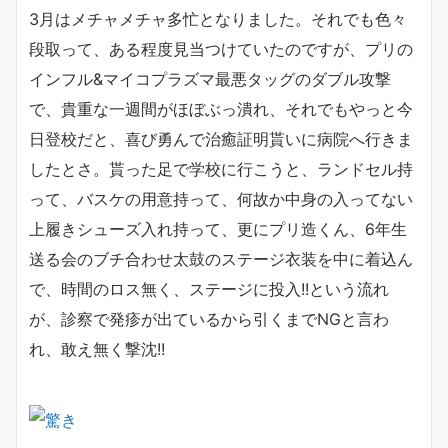
3月はメチャメチャ多忙となりました。それでも色々
段取って、ある程度見当つけていたのですが、プリの
インフル&マイコプラズマ最悪タッグのダブル攻撃
で、貴重な一週間がほぼぶっ潰れ、それでもやっと今
日登校だと、喜び勇んで治癒証明貰いに病院へ行きま
したとさ。貰った足で学校に行こうと、ランドセル持
って、バスケの用意持って、何故か中身の入ってない
上履きシューズ入れ持って、更にプリ造くん、6年生
送る会のブチ合わせ太鼓のステージ衣装を中に着込ん
で、時間のロス無く、ステージに投入!!という流れ
が、診察で発疹が出ているから引くまでNGと言わ
れ、敢え無く撃沈!!