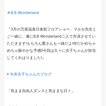
☆B.B Wonderland
『
3
月の万座温泉日進舘フロアショー。マルセ先生と
ご一緒に、
遂に
B.B Wonderland
二人で共演させてい
ただきます
!
もちろん愛さんも一緒だよ
!
何だかめちゃ
めちゃ賑やかな予感
!!
今回は久々に京子ちゃんが担当
してくれはりました
!
』
◉
今井京子ちゃんのブログ
「気まま自由人ダンスと気ままな日々」