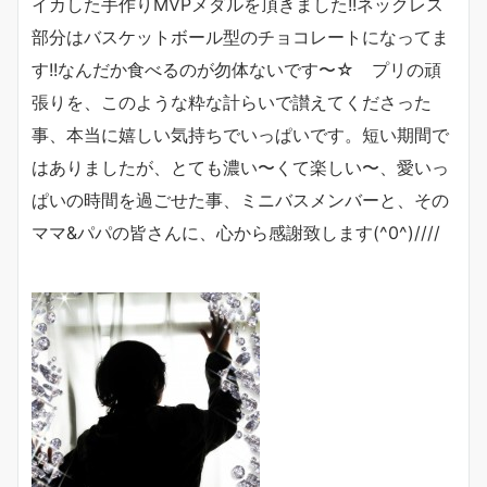
イカした手作りMVPメダルを頂きました!!ネックレス
部分はバスケットボール型のチョコレートになってま
す!!なんだか食べるのが勿体ないです〜☆ プリの頑
張りを、このような粋な計らいで讃えてくださった
事、本当に嬉しい気持ちでいっぱいです。短い期間で
はありましたが、とても濃い〜くて楽しい〜、愛いっ
ぱいの時間を過ごせた事、ミニバスメンバーと、その
ママ&パパの皆さんに、心から感謝致します(^0^)////