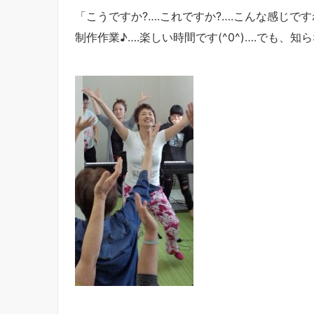
「こうですか?….これですか?….こんな感じで
制作作業♪….楽しい時間です(^0^)….でも、知