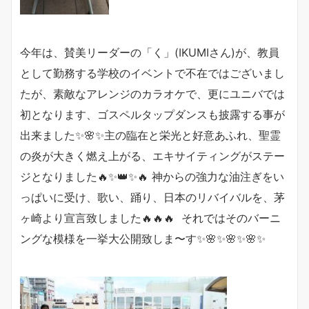
今年は、賛美リーダーの「く」(IKUMIさん)が、教員
として勤務する学校のイベントで不在ではございまし
たが、素敵なアレンジのカラオケで、更にユニバでは
初となります、ゴスペルタップダンスも披露する事が
出来ました✨🌸✨主の臨在と栄光と好意あふれ、聖霊
の炎が大きく燃え上がる、エキサイティングがステー
ジとなりました🔥✨👑✨🔥 神からの強力な油注ぎをい
っぱいに受け、歌い、踊り、日本のリバイバルを、茅
ヶ崎より宣言致しました🔥🔥🔥 それではそのバーニ
ングな模様を一挙大公開致しま〜す✨🌸✨🌸✨🌸✨