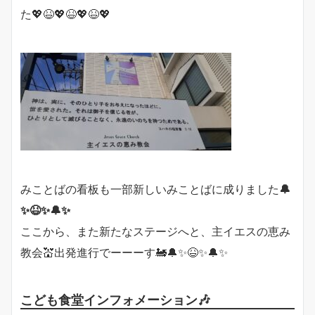
た💖😆💖😆💖😆💖
みことばの看板も一部新しいみことばに成りました
🔔
✨😆✨🔔✨
ここから、また新たなステージへと、主イエスの恵み
教会💒出発進行でーーーす🚂🔔✨😆✨🔔✨
こども食堂インフォメーション🎶