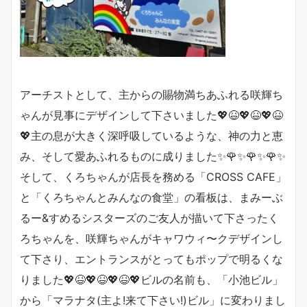
アーチストとして、主からの賜物満ちあふれる咲輝ち
ゃんが見事にデザインして下さいました💖😆💖😆💖😆
💖主の息が大きく深呼吸しているような、神の力と恵
み、そして愛あふれるものに成りました✨🌹✨🌹✨🌹✨
そして、くろちゃんが店長を務める「CROSS CAFE」
と「くろちゃんとみんなの食堂」の看板は、まみーぶ
るー&すめるシスターズのご友人が描いて下さったく
ろちゃんを、咲輝ちゃんがキャワウィ〜クデザインし
て下さり、エントランスがとってもポップで明るくな
りました💖😆💖😆💖😆💖ビルの名前も、「小池ビル」
から「マラナタ(主よ!来て下さい!)ビル」に変わりまし