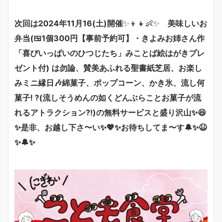
次回は2024年11月16(土)開催
✨👦👧👶✨
美味しいお
弁当(🍱1個300円【事前予約可】・きよみお姉さん作
「喜びいっぱいのひつじたち」みことば絵はがきプレ
ゼント付) は勿論、賛美あふれる聖書紙芝居、お楽し
みミニ縁日🎶綿菓子、ポップコーン、かき氷、流し何
菓子! ?(流しそうめんの如くどんぶらことお菓子が流
れるアトラクション?!)の無料サービスと盛り沢山
✨😆
✨是非、お越し下さ〜い✨💖✨お待ちしてま〜す🔔✨😆
✨🔔✨