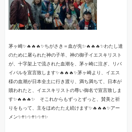
茅ヶ崎✨🔥🔥🔥✨ちがさき＝血が先✨🔥🔥🔥✨わたし達
のために屠られた神の子羊、神の御子イエスキリスト
が、十字架上で流された血潮を、茅ヶ崎に注ぎ、リバ
イバルを宣言致します✨🔥🔥🔥✨茅ヶ崎より、イエス
様の血潮が日本全土に行き渡り、満ち満ちて、日本が
贖われたと、イエスキリストの尊い御名で宣言致しま
す✨🔥🔥🔥✨ そこれからもずっとずっと、賛美と祈
りをもって、主をほめたたえ続けます✨🔥🔥🔥✨アー
メン✨✝️✨✨✝️✨✨✝️✨