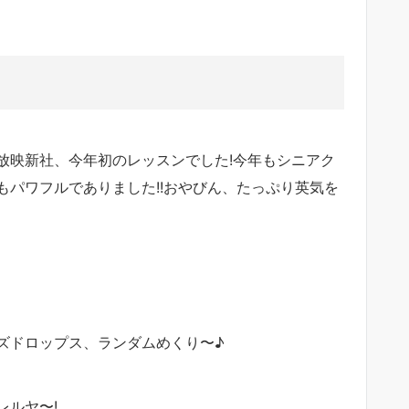
放映新社、今年初のレッスンでした!今年もシニアク
パワフルでありました!!おやびん、たっぷり英気を
ズドロップス、ランダムめくり〜♪
レルヤ〜!