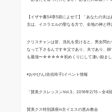
【イザヤ書54章5節によせて】「
あなたの夫は
主は、イスラエルの聖なる方で、全地の神と呼
クリスチャンは皆、洗礼を受けると、男女問わ
なって下さるんです☆父であり、夫であり、師で
も最強〜☆☆☆☆☆初めくりにして凄い励まし頂
◉おやびん(佐伯玲子)イベント情報
「賛美クスレッスン
Vol.3
」
2016
年
2/15
～全
4
賛美クス特別講座
in
主イエスの恵み教会