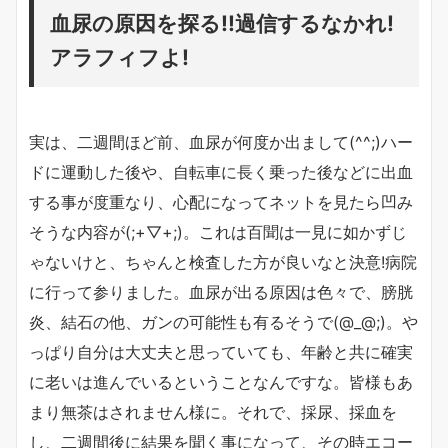
血尿の原因を探る!!過信するなかれ!
アラフィフよ!
実は、二週間ほど前、血尿が何度か出まして(^^;)ハー
ドに運動した後や、自転車に長く乗った後などに出血
する事が度重なり、心配になってネットを見たら凹み
そうな内容が(;+▽+;)。これは百聞は一見に如かずじ
ゃないけと、ちゃんと検査した方が良いなと決意!病院
に行って参りました。血尿が出る原因は色々で、膀胱
炎、結石の他、ガンの可能性も有るそうで(@_@;)。や
っぱり自分は大丈夫と思っていても、年齢と共に確実
に老いは進んでいるということなんですな。皆様もあ
まり無茶はされません様に。それで、採尿、採血を
し、二週間後に結果を聞く事になって、その時エコー