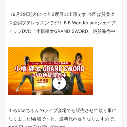
《9月29日(火)に今年2度目の出演です!今回は賛美ク
ス公開プチレッスンです!》
B.B Wonderland
シェイプ
アップ
DVD
「小橋建太
GRAND SWORD
」絶賛発売中
!
↑
kyoco
ちゃんのライブ会場でも販売させて頂く事に
なりました
!
会場ですと、送料代不要となりますので、