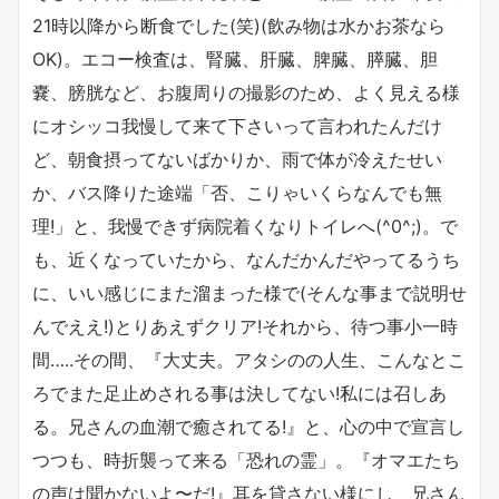
21時以降から断食でした(笑)(飲み物は水かお茶なら
OK)。エコー検査は、腎臓、肝臓、脾臓、膵臓、胆
嚢、膀胱など、お腹周りの撮影のため、よく見える様
にオシッコ我慢して来て下さいって言われたんだけ
ど、朝食摂ってないばかりか、雨で体が冷えたせい
か、バス降りた途端「否、こりゃいくらなんでも無
理!」と、我慢できず病院着くなりトイレへ(^0^;)。で
も、近くなっていたから、なんだかんだやってるうち
に、いい感じにまた溜まった様で(そんな事まで説明せ
んでええ!)とりあえずクリア!それから、待つ事小一時
間…..その間、『大丈夫。アタシのの人生、こんなとこ
ろでまた足止めされる事は決してない!私には召しあ
る。兄さんの血潮で癒されてる!』と、心の中で宣言し
つつも、時折襲って来る「恐れの霊」。『オマエたち
の声は聞かないよ〜だ!』耳を貸さない様にし、兄さん