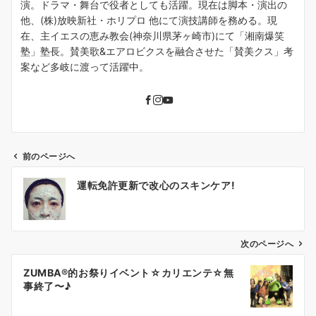
演。ドラマ・舞台で役者としても活躍。現在は脚本・演出の
他、(株)放映新社・ホリプロ 他にて演技講師を務める。現
在、主イエスの恵み教会(神奈川県茅ヶ崎市)にて「湘南爆笑
塾」塾長。賛美歌&エアロビクスを融合させた「賛美クス」考
案など多岐に渡って活躍中。
前のページへ
投
運転免許更新で改心のスキンケア!
稿
ナ
ビ
ゲ
次のページへ
ー
ZUMBA®的お祭りイベント☆カリエンテ☆無
シ
事終了〜♪
ョ
ン