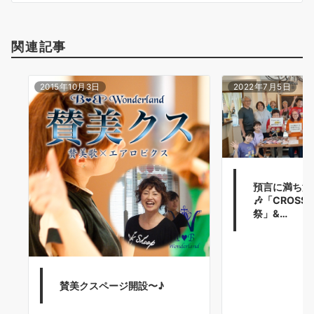
関連記事
2015年10月3日
2022年7月5日
預言に満ち溢
🎶「CROSS
祭」&…
賛美クスページ開設〜♪