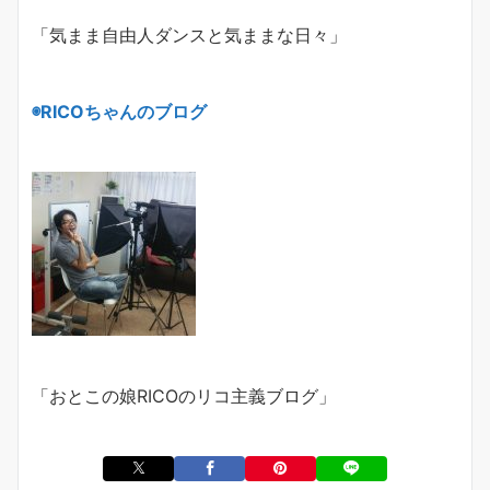
「気まま自由人ダンスと気ままな日々」
◉
RICO
ちゃんのブログ
「おとこの娘
RICO
のリコ主義ブログ」