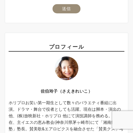
プロフィール
佐伯玲子（さえきれいこ）
ホリプロお笑い第一期生として数々のバラエティ番組に出
演。ドラマ・舞台で役者としても活躍。現在は脚本・演出の
他、(株)放映新社・ホリプロ 他にて演技講師を務める。現
在、主イエスの恵み教会(神奈川県茅ヶ崎市)にて「湘南爆笑
塾」塾長。賛美歌&エアロビクスを融合させた「賛美クス」考