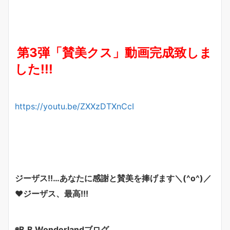
第3弾「賛美クス」動画完成致しま
した!!!
https://youtu.be/ZXXzDTXnCcI
ジーザス!!…あなたに感謝と賛美を捧げます＼(^o^)／
❤
ジーザス、最高!!!
◉B.B Wonderlandブログ