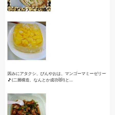
因みにアタクシ、びんやおは、マンゴーマミーゼリー
🎵(二層構造、なんとか成功😻!)と…