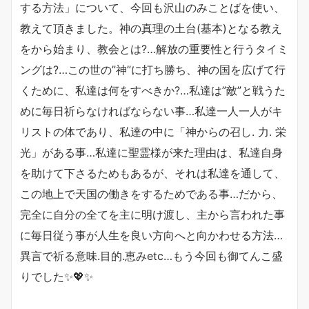
する方法」について、今回も沢山のみことばを使い、
教えて頂きました。神の真理の土台(基本)となる教え
をから始まり、教会とは?…解放の重要性と行うタイミ
ングは?…この世の”神”に打ち勝ち、神の国を広げて行
くために、私達は何をすべきか?…私達は”敵”と戦うた
めに毎日祈らなければならない事…私達一人一人がキ
リストの体であり、私達の中に「神からの召し. 力. 栄
光」がある事…私達に聖霊様が来た理由は、私達自身
を助けて下さるためもあるが、それは私達を通して、
この地上で天国の働きをするためである事…だから、
完全に自分の全てを主に明け渡し、主から言われた事
に毎日従う事が人生を良い方向へと向かわせる方法…
異言で祈る意味.目的.恵みetc…もう今回も御てんこ盛
りでした✨💖✨