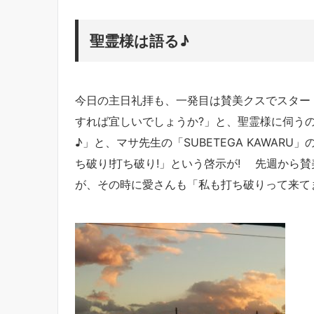
聖霊様は語る♪
今日の主日礼拝も、一発目は賛美クスでスター
すれば宜しいでしょうか?」と、聖霊様に伺う
♪」と、マサ先生の「SUBETEGA KAWARU
ち破り!打ち破り!」という啓示が! 先週から
が、その時に愛さんも「私も打ち破りって来て