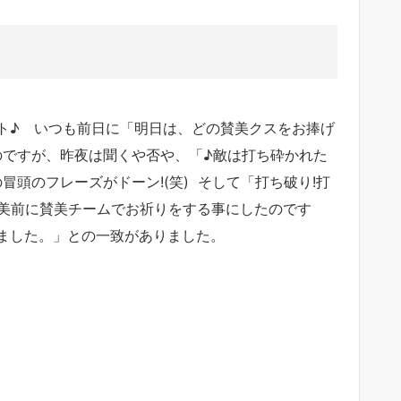
ト♪ いつも前日に「明日は、どの賛美クスをお捧げ
のですが、昨夜は聞くや否や、「♪敵は打ち砕かれた
」の冒頭のフレーズがドーン!(笑) そして「打ち破り!打
賛美前に賛美チームでお祈りをする事にしたのです
ました。」との一致がありました。