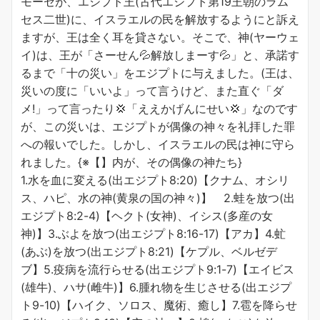
モーセが、エジプト王(古代エジプト第19王朝のラム
セス二世)に、イスラエルの民を解放するようにと訴え
ますが、王は全く耳を貸さない。そこで、神(ヤーウェ
イ)は、王が「さーせん💦解放しまーす💦」と、承諾す
るまで「十の災い」をエジプトに与えました。(王は、
災いの度に「いいよ」って言うけど、また直ぐ「ダ
メ!」って言ったり💢「ええかげんにせい💢」なのです
が、この災いは、エジプトが偶像の神々を礼拝した罪
への報いでした。しかし、イスラエルの民は神に守ら
れました。{※【】内が、その偶像の神たち}
1.水を血に変える(出エジプト8:20)【クナム、オシリ
ス、ハピ、水の神(黄泉の国の神々)】 2.蛙を放つ(出
エジプト8:2-4)【ヘクト(女神)、イシス(多産の女
神)】3.ぶよを放つ(出エジプト8:16-17)【アカ】4.虻
(あぶ)を放つ(出エジプト8:21)【ケプル、ベルゼデ
ブ】5.疫病を流行らせる(出エジプト9:1-7)【エイビス
(雄牛)、ハサ(雌牛)】6.腫れ物を生じさせる(出エジプ
ト9-10)【ハイク、ソロス、魔術、癒し】7.雹を降らせ