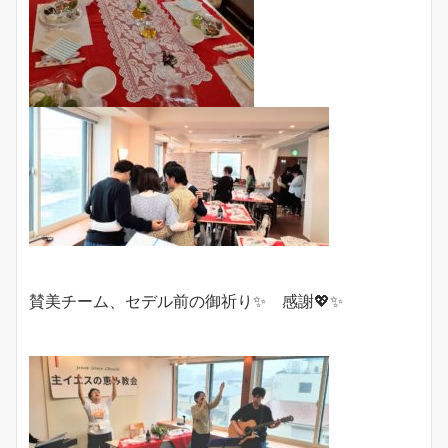
賛美チーム、セデル前の御祈り✨ 感謝💖✨