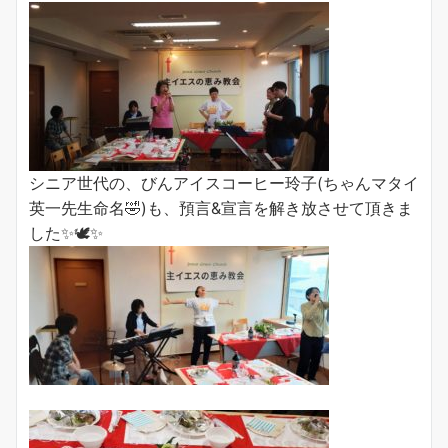
シニア世代の、びんアイスコーヒー玲子(ちゃんマタイ
英一先生命名🤣)も、預言&宣言を解き放させて頂きま
した✨🕊✨