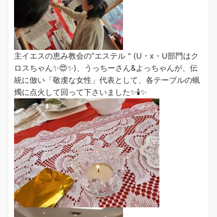
主イエスの恵み教会の”エステル＂(U・x・U部門はク
ロスちゃん✨😍✨)、うっちーさん&よっちゃんが、伝
統に倣い「敬虔な女性」代表として、各テーブルの蝋
燭に点火して回って下さいました✨🕯✨