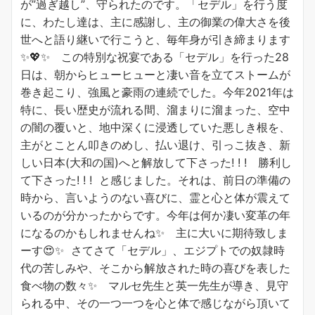
が”過ぎ越し”、守られたのです。「セデル」を行う度
に、わたし達は、主に感謝し、主の御業の偉大さを後
世へと語り継いで行こうと、毎年身が引き締まります
✨💖✨ この特別な祝宴である「セデル」を行った28
日は、朝からヒューヒューと凄い音を立てストームが
巻き起こり、強風と豪雨の連続でした。今年2021年は
特に、長い歴史が流れる間、溜まりに溜まった、空中
の闇の覆いと、地中深くに浸透していた悪しき根を、
主がとことん叩きのめし、払い退け、引っこ抜き、新
しい日本(大和の国)へと解放して下さった! ! ! 勝利し
て下さった! ! ! と感じました。それは、前日の準備の
時から、言いようのない喜びに、霊と心と体が震えて
いるのが分かったからです。今年は何か凄い変革の年
になるのかもしれませんね✨ 主に大いに期待致しま
ーす😍✨ さてさて「セデル」、エジプトでの奴隷時
代の苦しみや、そこから解放された時の喜びを表した
食べ物の数々✨ マルセ先生と英一先生が導き、見守
られる中、その一つ一つを心と体で感じながら頂いて