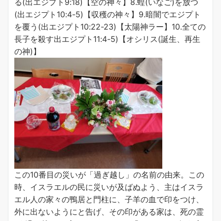
る(出エジプト9:18)【空の神々】8.蝗(いなご)を放つ
(出エジプト10:4-5)【収穫の神々】9.暗闇でエジプト
を覆う(出エジプト10:22-23)【太陽神ラー】10.全ての
長子を殺す出エジプト11:4-5)【オシリス(誕生、再生
の神)】
この10番目の災いが「過ぎ越し」の名前の由来。この
時、イスラエルの民に災いが及ばぬよう、主はイスラ
エル人の家々の鴨居と門柱に、子羊の血で印をつけ、
外に出ないようにと告げ、その印がある家は、死の霊