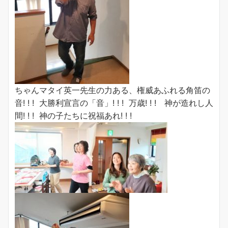
ちゃんマタイ英一先生の力ある、権威あふれる角笛の
音! ! ! 大勝利宣言の「音」! ! ! 万歳! ! ! 神が造れし人
間! ! ! 神の子たちに祝福あれ! ! !