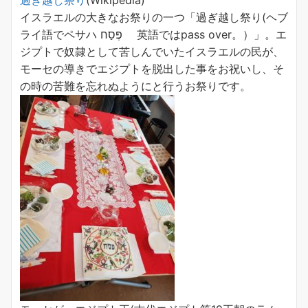
過ぎ越し祭り
(Wikipedia)
イスラエルの大きなお祭りの一つ「過ぎ越し祭り(ヘブ
ライ語でペサハ
פֶּסַח
英語ではpass over。）」。エ
ジプトで奴隷として苦しんでいたイスラエルの民が、
モーセの導きでエジプトを脱出した事をお祝いし、そ
の時の苦難を忘れぬようにと行うお祭りです。