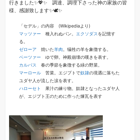
行きました✨💖✨ 調達、調理下さった神の家族の皆
様、感謝致します✨🕊✨
「セデル」の内容 (Wikipediaより)
マッツァー
種入れぬパン。
エクソダス
を記憶す
る。
ゼローア
焼いた
羊肉
。犠牲の羊を象徴する。
ベーツァー
ゆで卵。神殿崩壊の嘆きを表す。
カルパス
春の季節を象徴する緑の野菜。
マーロール
苦菜。エジプトで
奴隷
の境遇に落ちた
ユダヤ人が流した涙を表す。
ハローセト
果汁の練り物。奴隷となったユダヤ人
が、エジプト王のために作った煉瓦を表す