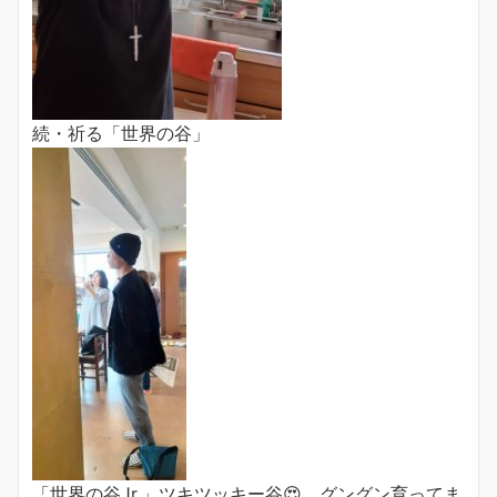
続・祈る「世界の谷」
「世界の谷Jr.」ツキツッキー谷😍 グングン育ってま