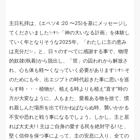
主日礼拝は、(エペソ4 :20 〜25)を基にメッセージし
てくださいました✨✝️✨「神の大いなる計画」を体験し
ていく年となりそうな2025年。「わたしに主の恵み
は充分だ✨」と、日々のすべてに感謝する事で、物理
的奴隷(執着)から脱出し、「世」の囚われから解放さ
れ、心も体も軽〜くなっていく必要があります✨✝️✨そ
のためにも今、出エジプトの時代起きた事に思いを巡
らす時・・・植物が、植える時よりも植え”直す”時の
方が大変なように、人もまた、愛着ある物を捨て、慣
れ親しんだ場所を出て行かねばならぬ時、襲いかかる
不安や恐れと戦う事になるでしょう。しかし、主と居
れば大丈夫! ! 主はご自身の愛する民を絶対守る! !と、
堅く信仰を保つ事によって、主の安息に入り、全ての