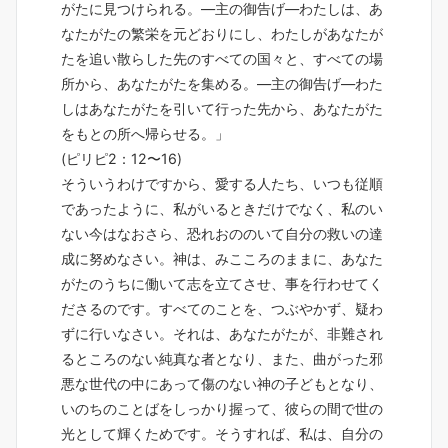
がたに見つけられる。―主の御告げ―わたしは、あ
なたがたの繁栄を元どおりにし、わたしがあなたが
たを追い散らした先のすべての国々と、すべての場
所から、あなたがたを集める。―主の御告げ―わた
しはあなたがたを引いて行った先から、あなたがた
をもとの所へ帰らせる。」
(ピリピ2：12〜16)
そういうわけですから、愛する人たち、いつも従順
であったように、私がいるときだけでなく、私のい
ない今はなおさら、恐れおののいて自分の救いの達
成に努めなさい。神は、みこころのままに、あなた
がたのうちに働いて志を立てさせ、事を行わせてく
ださるのです。すべてのことを、つぶやかず、疑わ
ずに行いなさい。それは、あなたがたが、非難され
るところのない純真な者となり、また、曲がった邪
悪な世代の中にあって傷のない神の子どもとなり、
いのちのことばをしっかり握って、彼らの間で世の
光として輝くためです。そうすれば、私は、自分の