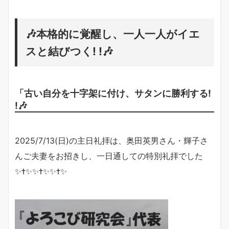
🎶本格的に覚醒し、一人一人がイエ
スと結びつく! !🎶
「古い自分を十字架に付け、サタンに勝利する!
!🎶
2025/7/13(日)の主日礼拝は、奥田英男さん・輝子さ
んご夫妻をお招きし、一日通しての特別礼拝でした
✨✝️✨✨✝️✨✨✝️✨