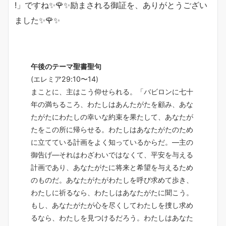
!」ですね✨🌹✨励まされる御証を、ありがとうござい
ました✨🌹✨
午後のテーマ聖書聖句
(エレミア29:10〜14)
まことに、主はこう仰せられる。「バビロンに七十
年の満ちるころ、わたしはあんたがたを顧み、あな
たがたにわたしの幸いな約束を果たして、あなたが
たをこの所に帰らせる。わたしはあなたがたのため
に立てている計画をよく知っているからだ。―主の
御告げ―それはわざわいではなくて、平安を与える
計画であり、あなたがたに将来と希望を与えるため
のものだ。あなたがたがわたしを呼び求めて歩き、
わたしに祈るなら、わたしはあなたがたに聞こう。
もし、あなたがたが心を尽くしてわたしを捜し求め
るなら、わたしを見つけるだろう。わたしはあなた