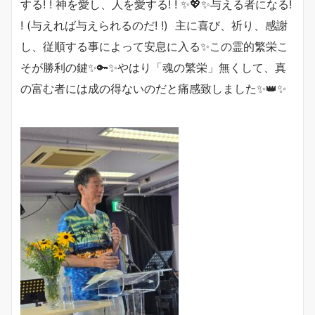
する! ! 神を愛し、人を愛する! ! ✨💖✨与える者になる!
! (与えれば与えられるのだ! !) 主に喜び、祈り、感謝
し、従順する事によって安息に入る✨この霊的繁栄こ
そが勝利の鍵✨🔑✨やはり「魂の繁栄」無くして、真
の富む者には成の得ないのだと痛感致しました✨👑✨