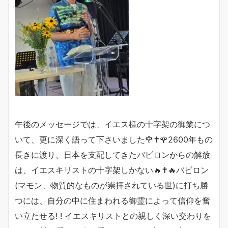
午後のメッセージでは、イエス様の十字架の御業につ
いて、更に深く語って下さいました🌹✝️🌹2600年もの
長きに渡り、日本を支配してきたバビロンからの解放
は、イエスキリストの十字架しかない🔥✝️🔥バビロン
(マモン、物質的なものが崇拝されている世)に打ち勝
つには、自分の中に住まわれる御霊によって信仰を奮
い立たせる! ! イエスキリストとの親しく深い交わりを