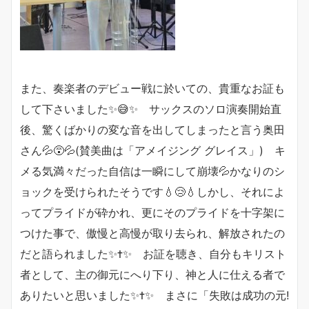
また、奏楽者のデビュー戦に於いての、貴重なお証も
して下さいました✨😅✨ サックスのソロ演奏開始直
後、驚くばかりの変な音を出してしまったと言う奥田
さん💦😵💦(賛美曲は「アメイジング グレイス」) キ
メる気満々だった自信は一瞬にして崩壊💦かなりのシ
ョックを受けられたそうです💧😢💧しかし、それによ
ってプライドが砕かれ、更にそのプライドを十字架に
つけた事で、傲慢と高慢が取り去られ、解放されたの
だと語られました✨✝️✨ お証を聴き、自分もキリスト
者として、主の御元にへり下り、神と人に仕える者で
ありたいと思いました✨✝️✨ まさに「失敗は成功の元!