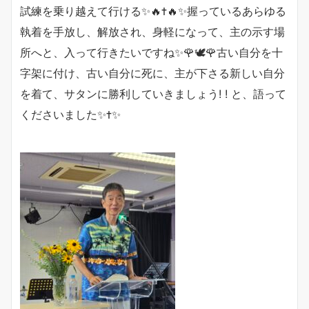
試練を乗り越えて行ける✨🔥✝️🔥✨握っているあらゆる
執着を手放し、解放され、身軽になって、主の示す場
所へと、入って行きたいですね✨🌹🕊🌹古い自分を十
字架に付け、古い自分に死に、主が下さる新しい自分
を着て、サタンに勝利していきましょう! ! と、語って
くださいました✨✝️✨