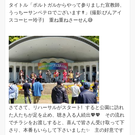
タイトル「ポルトガルからやって参りました宣教師、
うっちーサンペテロでございます✝️」(撮影:びんアイ
スコーヒー玲子) 重ね重ねさーせん😅
さてさて、リハーサルがスタート! すると公園に訪れ
た人たちが足を止め、聴き入る人続出💖💖 その流れ
でチラシをお渡しすると、喜んで皆さん受け取って下
さり、本番もいらして下さいました✨ 主の好意です