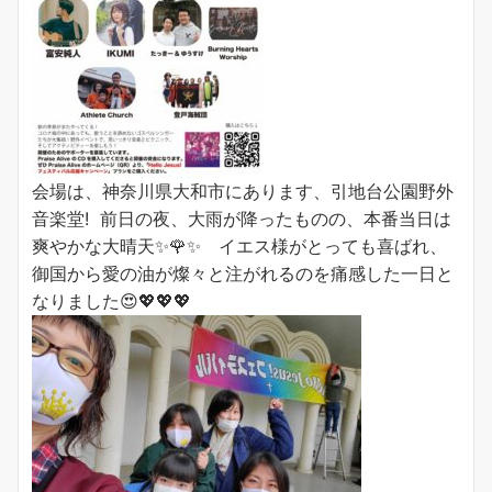
会場は、神奈川県大和市にあります、引地台公園野外
音楽堂! 前日の夜、大雨が降ったものの、本番当日は
爽やかな大晴天✨🌹✨ イエス様がとっても喜ばれ、
御国から
愛の油が燦々と注がれるのを痛感した一日と
なりました
😍💖💖💖