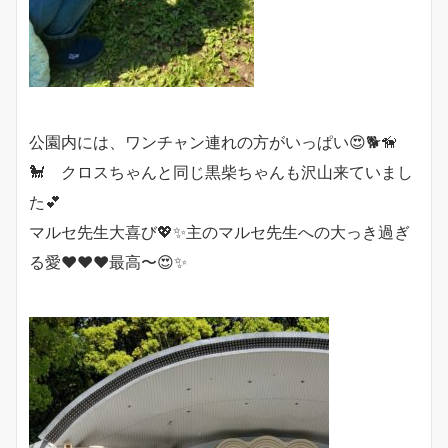
公園内には、ワンチャン連れの方がいっぱい😍🐕🦮
🐩 クロスちゃんと同じ黒柴ちゃんも沢山来ていまし
た💕
マルセ先生大喜び💖✨主のマルセ先生への大っき過ぎ
る愛❤️❤️❤️最高〜😍✨