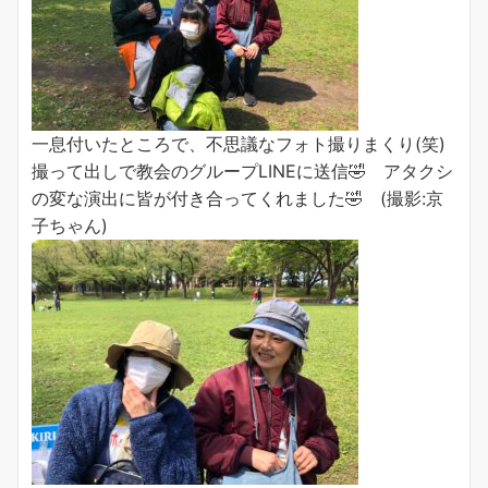
一息付いたところで、不思議なフォト撮りまくり(笑)
撮って出しで教会のグループLINEに送信🤣 アタクシ
の変な演出に皆が付き合ってくれました🤣 (撮影:京
子ちゃん)