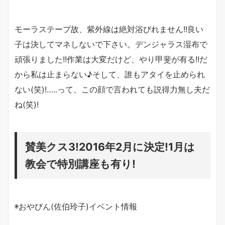
モーラステープ故、紫外線は絶対浴びれません!!良い
子は決してマネしないで下さい。デンジャラス湿布で
頑張りました!!作業は大変だけど、やり甲斐が有る!!だ
から私は止まらない♪そして、誰もアタイを止められ
ない(笑)!…..って、この顔で言われても説得力無し夫だ
ね(笑)!
賛美クス3!2016年2月に決定!1月は
教会で特別講座も有り!
◉おやびん(佐伯玲子)イベント情報