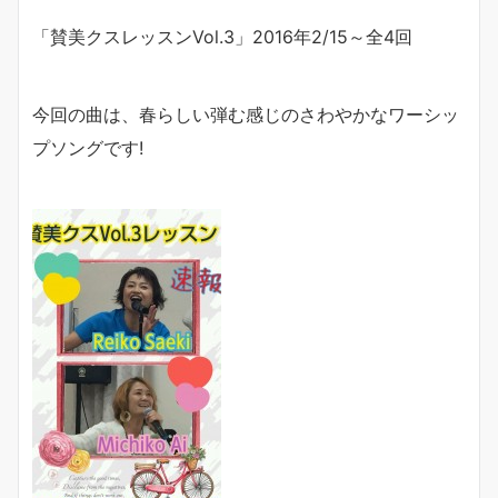
「賛美クスレッスン
Vol.3
」
2016
年
2/15
～全
4
回
今回の曲は、春らしい弾む感じのさわやかなワーシッ
プソングです!