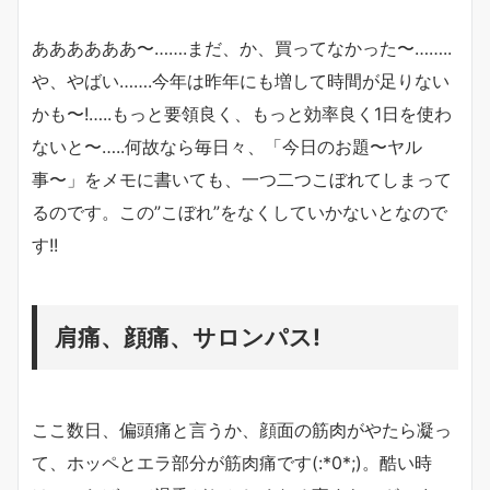
ああああああ〜…….まだ、か、買ってなかった〜……..
や、やばい…….今年は昨年にも増して時間が足りない
かも〜!…..もっと要領良く、もっと効率良く1日を使わ
ないと〜…..何故なら毎日々、「今日のお題〜ヤル
事〜」をメモに書いても、一つ二つこぼれてしまって
るのです。この”こぼれ”をなくしていかないとなので
す!!
肩痛、顔痛、サロンパス!
ここ数日、偏頭痛と言うか、顔面の筋肉がやたら凝っ
て、ホッペとエラ部分が筋肉痛です(:*0*;)。酷い時