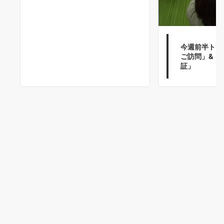
今週前半トピ
ご訪問」&「
証」