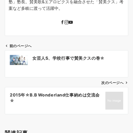
塾」塾長。賛美歌&エアロビクスを融合させた「賛美クス」考
案など多岐に渡って活躍中。
前のページへ
投
女芸人S、学校行事で賛美クスの巻☆
稿
ナ
ビ
ゲ
次のページへ
ー
2015年☆B.B Wonderland仕事納めは交流会
シ
☆
ョ
ン
関連記事