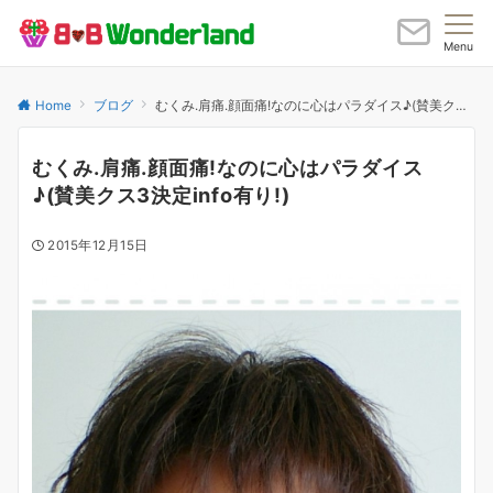
Menu
Home
ブログ
むくみ.肩痛.顔面痛!なのに心はパラダイス♪(賛美クス3決定info有り!)
むくみ.肩痛.顔面痛!なのに心はパラダイス
♪(賛美クス3決定info有り!)
2015年12月15日