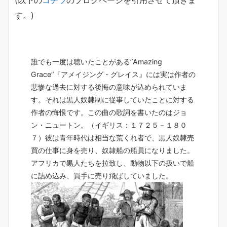
(以下の
コチラ
のブログページを引用させて頂きま
す。)
誰でも一度は聴いたことがある”Amazing
Grace”『アメイジング・グレイス』には実は
作者の
悲惨な過去に対する後悔
の意味が込められていま
す。
それは
黒人奴隷制
に従事していたことに対する
作者の悔恨です。
この曲の歌詞を書いたのはジョ
ン・ニュートン。（イギリス：１７２５－１８０
７）
彼は青年時代は相当な荒くれ者で、黒人奴隷売
買の仕事に身を売り、奴隷船の船員になりました。
アフリカで黒人たちを拉致し、動物以下の扱いで船
に詰め込み、買手に売り飛ばしていました。