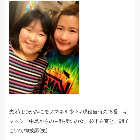
先ずはつかみにモノマネを少々♪現役当時の18番、キ
ャッシー中島からの～科捜研の女、杉下右京と、調子
こいて御披露(笑)