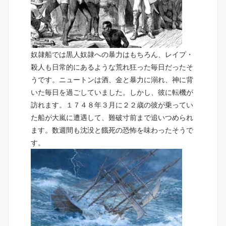
奴隷船では黒人奴隷への暴力はもちろん、レイプ・
殺人も日常的にあるような荒れ狂った毎日だったそ
うです。ニュートンは酒、金と暴力に溺れ、神に背
いた毎日を過ごしていました。
しかし、彼に転機が
訪れます。
１７４８年３月に２２歳の彼が乗ってい
た船が大嵐に遭遇して、難破寸前まで追いつめられ
ます。数週間も沈没と餓死の恐怖を味わったそうで
す。