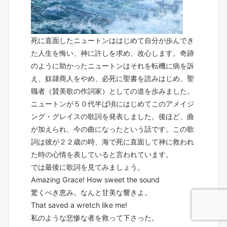
死に直面したニュートンははじめて自分が歩んでき
た人生を悔い、神に許しを求め、改心します
。奇跡
のように助かったニュートンはそれを転機に病を訴
え、奴隷商人をやめ、必死に聖書を読みはじめ、聖
職者（賛美歌の作詞家）としての道を歩みました。
ニュートンが５０代半ば頃にはじめてこのアメイジ
ング・グレイスの歌詞を発表しました。後ほど、曲
が加えられ、今の曲になったという話です。
この歌
詞は彼が２２歳の時、海で死に直面して神に救われ
た時の心情を表していると言われています。
では最後に歌詞を見てみましょう。
Amazing Grace! How sweet the sound
驚くべき恵み。なんと甘美な響きよ。
That saved a wretch like me!
私のような悲惨な者を救って下さった。