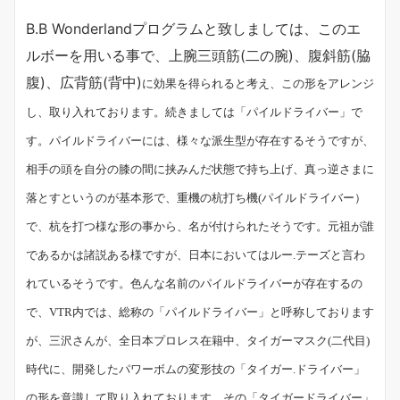
B.B Wonderlandプログラムと致しましては、このエ
ルボーを用いる事で、上腕三頭筋(二の腕)、腹斜筋(脇
腹)、広背筋(背中)
に効果を得られると考え、この形をアレンジ
し、取り入れております。続きましては「
パイルドライバー」で
す。パイルドライバーには、様々な派生型が存在するそうですが、
相手の頭を自分の膝の間に挟みんだ状態で持ち上げ、真っ逆さまに
落とすというのが基本形で、重機の杭打ち機(パイルドライバー）
で、杭を打つ様な形の事から、名が付けられたそうです。元祖が誰
であるかは諸説ある様ですが、日本においてはルー.テーズと言わ
れているそうです。色んな名前のパイルドライバーが存在するの
で、VTR内では、総称の「パイルドライバー」と呼称しております
が、三沢さんが、全日本プロレス在籍中、タイガーマスク(二代目)
時代に、開発したパワーボムの変形技の「タイガー.ドライバー」
の形を意識して取り入れております。その「タイガードライバー」