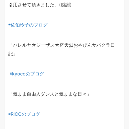
引用させて頂きました。(感謝)
◉佐伯玲子のブログ
「ハレルヤ☆ジーザス☆奇天烈おやびんサバクラ日
記」
◉kyocoのブログ
「気まま自由人ダンスと気ままな日々」
◉RICOのブログ