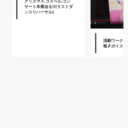
クリスマス.ゴスペル.コン
サート本番迫る!!(ラストダ
ンスリハーサル)
演劇ワークシ
報🎵ボイス資