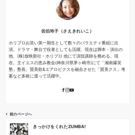
佐伯玲子（さえきれいこ）
ホリプロお笑い第一期生として数々のバラエティ番組に出
演。ドラマ・舞台で役者としても活躍。現在は脚本・演出の
他、(株)放映新社・ホリプロ 他にて演技講師を務める。現
在、主イエスの恵み教会(神奈川県茅ヶ崎市)にて「湘南爆笑
塾」塾長。賛美歌&エアロビクスを融合させた「賛美クス」考
案など多岐に渡って活躍中。
前のページへ
投
きっかけをくれたZUMBA!
稿