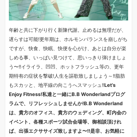
年齢と共に下がり行く新陳代謝。止めるは無理だが、
遅らすは可能
!
更年期は、ホルモンバランスを崩しがち
ですが、快食、快眠、快便を心がけ、あとは自分が楽
しめる事、いっぱい見つけて、思いっきり弾けましょ
う〜
!!
イライラ、凹凹、ホットフラッシュ等の、更年
期特有の症状を撃破!人生を謳歌致しましょう～
!!
脂肪
もスカッと、地平線の向こうへスマッシュ!!
Let’s
Enjoy Fitness!
私達と一緒に
B.B Wonderland
プログ
ラムで、リフレッシュしませんか
!B.B Wonderland
は、貴方のオフィス、貴方のウェディング、町内会の
イベント、各種スポーツ試合会場等、御相談頂けれ
ば、出張エクササイズ致しますよ〜!!是非、お気軽に