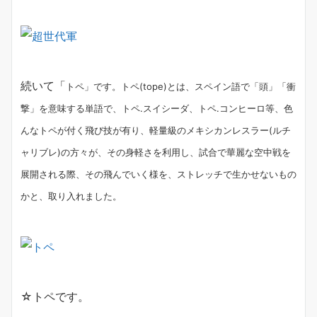
続いて「
トペ」です。トペ(tope)とは、スペイン語で「頭」「衝
撃」を意味する単語で、トペ.スイシーダ、トペ.コンヒーロ等、色
んなトペが付く飛び技が有り、軽量級のメキシカンレスラー(ルチ
ャリブレ)の方々が、その身軽さを利用し、試合で華麗な空中戦を
展開される際、その飛んでいく様を、ストレッチで生かせないもの
かと、取り入れました。
☆トペです。