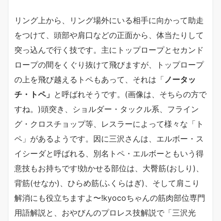
リング上から、リング場外にいる相手に向かって助走
をつけて、頭部や肩口などの正面から、体当たりして
突っ込んで行く技です。主にトップロープとセカンド
ロープの間をくぐり抜けて飛びますが、トップロープ
の上を飛び越えるトペもあって、それは「
ノータッ
チ・トペ」
と呼ばれそうです。(画像は、そちらの方で
すね。)頭突き、ショルダー・タックル系、フライン
グ・クロスチョップ等、レスラーによって様々な「ト
ペ」があるようです。因に三沢さんは、エルボー・ス
イシーダと呼ばれる、別名トペ・エルボーともいう得
意技もお持ちです!効かせる部位は、大臀筋(おしり)、
背筋(せなか)、ひらめ筋(ふくらはぎ)、そして肩こり
解消にも役立ちますよ〜!kyocoちゃんの筋肉部位専門
用語解説と、おやびんのプロレス技解説で「三沢光