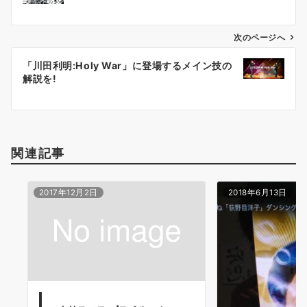
ナ
ビ
ゲ
次のページへ
ー
「川田利明:Holy War」に登場するメイン技の
シ
解説を!
ョ
ン
関連記事
2017年12月2日
2018年6月13日