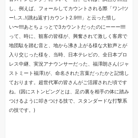
し、例えば、フォールしてカウントされる際「ワン!ツ
ー!..ス..!(跳ね返す)カウント2.9!!!!」と云った惜し
い〜!!!!あとちょっとで3カウントだったのにーーー!!!!
って、時に、観客の皆様が、興奮されて激しく客席で
地団駄を踏む音と、地から沸き上がる様な大歓声とが
入り交じった様を、当時、日本テレビの、全日本プロ
レス中継、実況アナウンサーだった、福澤朗さん(ジャ
ストミート福澤)が、命名された言葉だったかと記憶し
ております。超世代軍の皆さんがご活躍された頃です
ね。(因にストンピングとは、足の裏を相手の体に踏み
つけるように叩きつける技で、スタンダードな打撃系
の技です。)