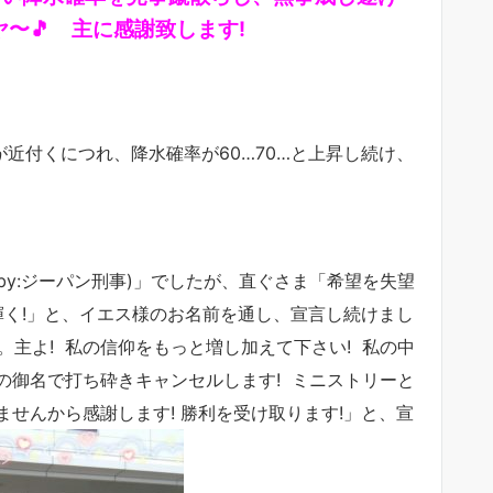
ヤ〜🎵 主に感謝致します!
が近付くにつれ、降水確率が60…70…と上昇し続け、
(by:ジーパン刑事)」でしたが、直ぐさま「希望を失望
輝く!」と、イエス様のお名前を通し、宣言し続けまし
。主よ! 私の信仰をもっと増し加えて下さい! 私の中
の御名で打ち砕きキャンセルします! ミニストリーと
せんから感謝します! 勝利を受け取ります!」と、宣