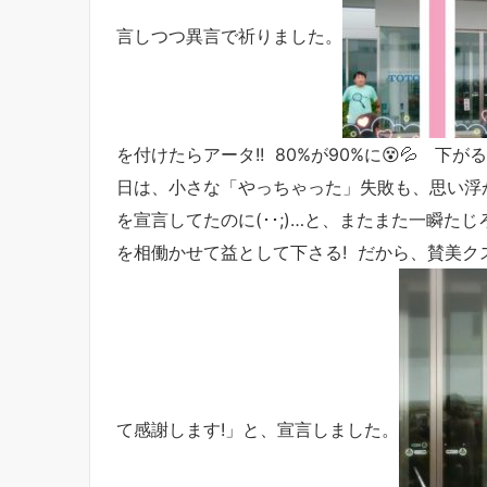
言しつつ異言で祈りました。
を付けたらアータ!! 80%が90%に😵💦 
日は、小さな「やっちゃった」失敗も、思い浮
を宣言してたのに(･･;)…と、またまた一瞬
を相働かせて益として下さる! だから、賛美ク
て感謝します!」と、宣言しました。