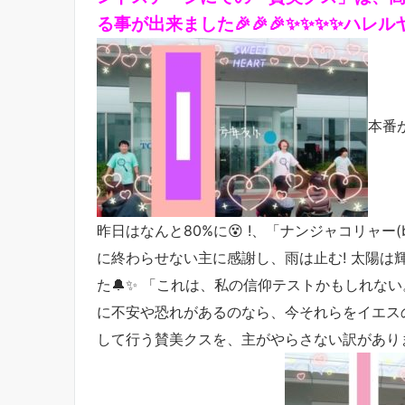
る事が出来ました🎉🎉🎉✨✨✨✨ハレル
本番
昨日はなんと80%に😵 !、「ナンジャコリャー
に終わらせない主に感謝し、雨は止む! 太陽は
た🔔✨ 「これは、私の信仰テストかもしれない
に不安や恐れがあるのなら、今それらをイエス
して行う賛美クスを、主がやらさない訳がありま