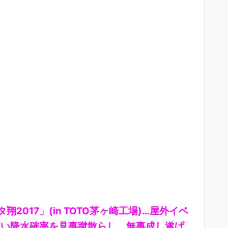
017」(in TOTO茅ヶ崎工場)…屋外イベ
高い降水確率を見事蹴散らし、無事成し遂げ