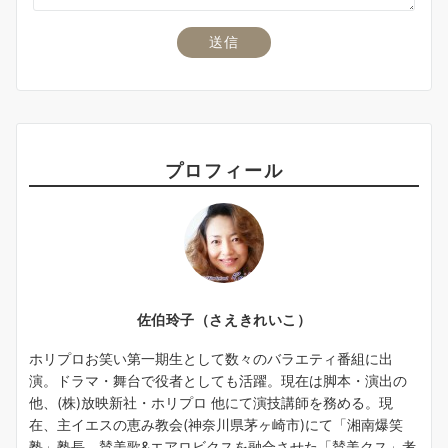
プロフィール
佐伯玲子（さえきれいこ）
ホリプロお笑い第一期生として数々のバラエティ番組に出
演。ドラマ・舞台で役者としても活躍。現在は脚本・演出の
他、(株)放映新社・ホリプロ 他にて演技講師を務める。現
在、主イエスの恵み教会(神奈川県茅ヶ崎市)にて「湘南爆笑
塾」塾長。賛美歌&エアロビクスを融合させた「賛美クス」考