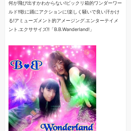
何が飛び出すかわからない
!
ビックリ箱的ワンダーワー
ルド
!!
歌に踊にアクションに
!
楽しく騒いで良い汗かけ
る
!
アミューズメント的アメージング
.
エンターテイメ
ント
.
エクササイズ
!!
「
B.B.Wanderland!
」