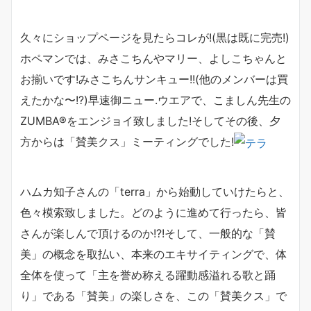
久々にショップページを見たらコレが!(黒は既に完売!)
ホペマンでは、みさこちんやマリー、よしこちゃんと
お揃いです!みさこちんサンキュー!!(他のメンバーは買
えたかな〜!?)早速御ニュー.ウエアで、こましん先生の
ZUMBA®をエンジョイ致しました!そしてその後、夕
方からは「賛美クス」ミーティングでした!
ハムカ知子さんの「terra」から始動していけたらと、
色々模索致しました。どのように進めて行ったら、皆
さんが楽しんで頂けるのか!?!そして、一般的な「賛
美」の概念を取払い、本来のエキサイティングで、体
全体を使って「主を誉め称える躍動感溢れる歌と踊
り」である「賛美」の楽しさを、この「賛美クス」で