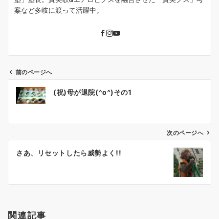
案など多岐に渡って活躍中。
前のページへ
投
(祝)母が退院(^o^)その1
稿
ナ
ビ
ゲ
次のページへ
ー
さあ、リセットしたら威勢よく!!
シ
ョ
ン
関連記事