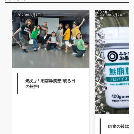
2020年8月1日
2015年3月20日
燃えよ! 湘南爆笑塾!或る日
の報告!
肉食の後は、