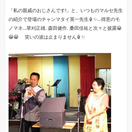
「私の親戚のおじさんです!」と、いつものマルセ先生
の紹介で登場のチャンマタイ英一先生🏮✨…得意のモ
ノマネ…草刈正雄. 森田健作. 桑田佳祐と次々と披露😀
😀😀 笑いの波は止まりません🏮✨