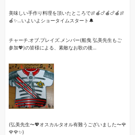
美味しい手作り料理を頂いたところで🍖🍎🍗🍎🍗🍎🍖
🍎✨…いよいよショータイムスタート🔔
チャーチ.オブ.プレイズ.メンバー(船曳 弘美先生もご
参加💖)の皆様による、素敵なお歌の後…
(弘美先生〜💖オスカルタオル有難うございました〜🌹
🌹🌹✨)