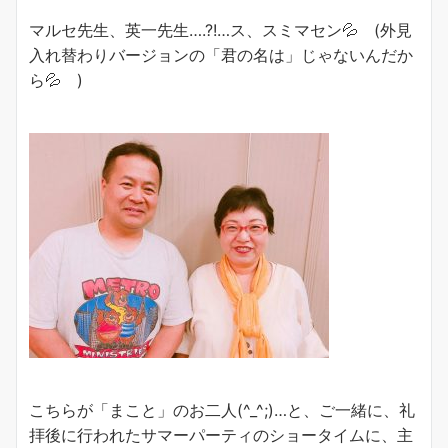
マルセ先生、英一先生….?!…ス、スミマセン💦 (外見
入れ替わりバージョンの「君の名は」じゃないんだか
ら💦 )
こちらが「まこと」のお二人(^_^;)…と、ご一緒に、礼
拝後に行われたサマーパーティのショータイムに、主