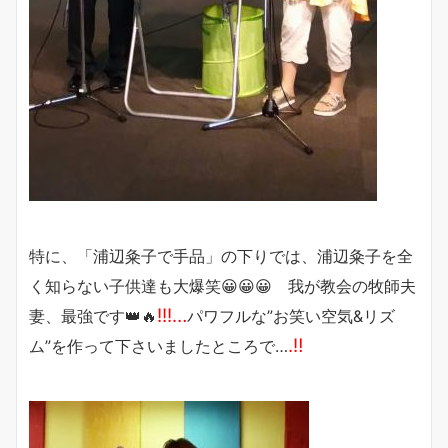
特に、「浦辺粂子で手品」の下りでは、浦辺粂子を全
く知らない子供達も大爆笑😀😀😀 我が教会の牧師夫
!!!…
妻、最強です👑🔥
パワフルな”お笑い空気&リズ
.‼️
ム”を作って下さいましたところで…