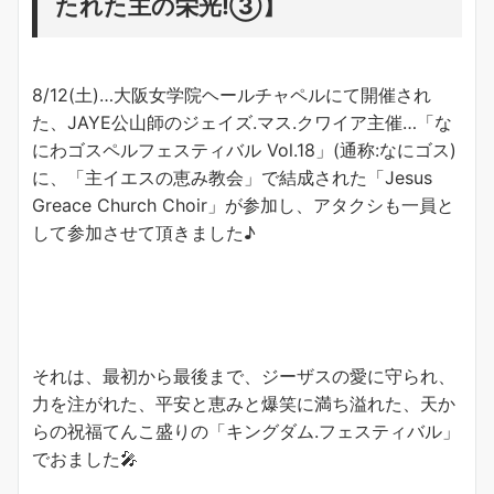
たれた主の栄光!③】
8/12(土)…大阪女学院ヘールチャペルにて開催され
た、JAYE公山師のジェイズ.マス.クワイア主催…「な
にわゴスペルフェスティバル Vol.18」(通称:なにゴス)
に、「主イエスの恵み教会」で結成された「Jesus
Greace Church Choir」が参加し、アタクシも一員と
して参加させて頂きました♪
それは、最初から最後まで、ジーザスの愛に守られ、
力を注がれた、平安と恵みと爆笑に満ち溢れた、天か
らの祝福てんこ盛りの「キングダム.フェスティバル」
でおました🎤