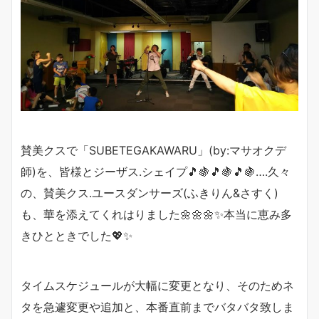
賛美クスで「SUBETEGAKAWARU」(by:マサオクデ
師)を、皆様とジーザス.シェイプ🎵🍇🎵🍇🎵🍇….久々
の、賛美クス.ユースダンサーズ(ふきりん&さすく)
も、華を添えてくれはりました🌼🌼🌼✨本当に恵み多
きひとときでした💖✨
タイムスケジュールが大幅に変更となり、そのためネ
タを急遽変更や追加と、本番直前までバタバタ致しま