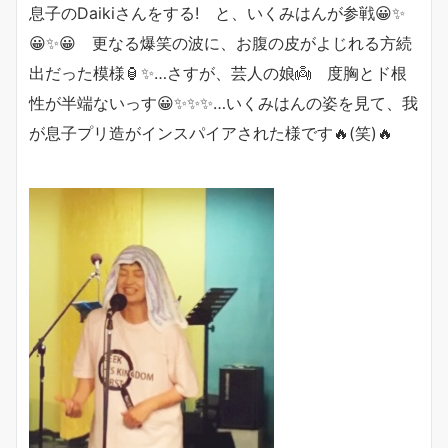
息子のDaikiさんをする! と、いくみはんが参戦😀✨
😀✨😀 更なる爆笑の波に、お腹の皮がよじれる方続
出だった模様🏮✨…さすが、芸人の娘👼 度胸とド根
性が半端ないっす😀✨✨✨…いくみはんの姿を見て、我
が息子プリ造がインスパイアされた様です🔥(笑)🔥