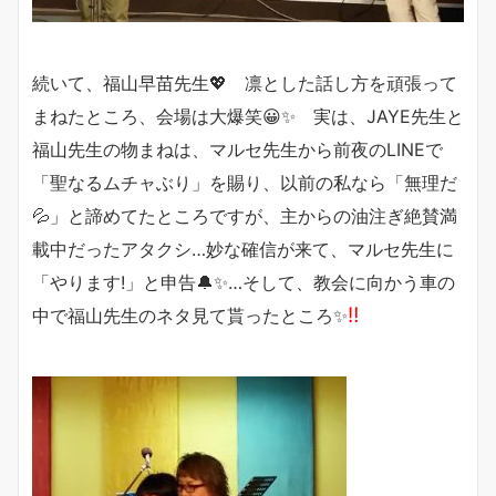
続いて、福山早苗先生💖 凛とした話し方を頑張って
まねたところ、会場は大爆笑😀✨ 実は、JAYE先生と
福山先生の物まねは、マルセ先生から前夜のLINEで
「聖なるムチャぶり」を賜り、以前の私なら「無理だ
💦」と諦めてたところですが、主からの油注ぎ絶賛満
載中だったアタクシ…妙な確信が来て、マルセ先生に
「やります!」と申告🔔✨…そして、教会に向かう車の
‼️
中で福山先生のネタ見て貰ったところ✨