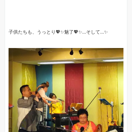
子供たちも、うっとり💖✨魅了💖✨…そして…✨