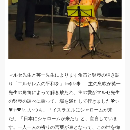
マルセ先生と英一先生によります角笛と竪琴の弾き語
り「エルサレムの平和を」✨🍇✨🍇 主の息吹が英一
先生の角笛によって解き放たれ、主の愛がマルセ先生
の竪琴の調べに乗って、場を満たして行きました💖✨
💖✨💖✨…いつも、「イスラエルにシャロームが来
た!」「日本にシャロームが来た!」と、宣言していま
す。一人一人の祈りの言葉が束となって、この世を御