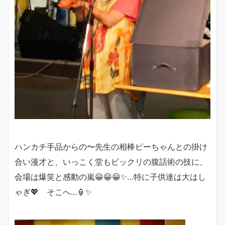
ハンカチ手品からの〜先生の相棒ピーちゃんとの掛け
合い漫才と、いっこく堂もビックリの腹話術の技に、
会場は爆笑と感動の嵐😀😀😀✨…特に子供達は大はし
ゃぎ💖 そこへ…🏮✨