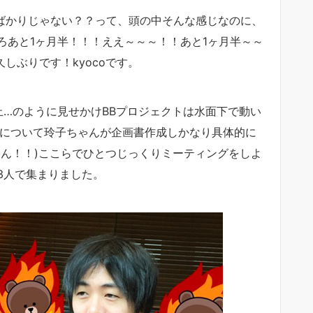
ばかりじゃない？？って、頭の中そんな感じなのに、
ろあと1ヶ月半！！！ええ～～～！！あと1ヶ月半～～
…お久しぶりです！kyocoです。
止…のように見せかけBBプロジェクトは水面下で動い
望について玲子ちゃんが企画書作成しかなり具体的に
ゃん！！)ここらでひとつじっくりミーティングをしよ
3人で集まりました。