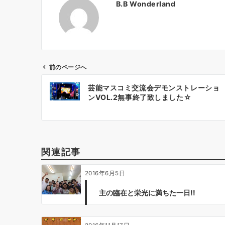
B.B Wonderland
前のページへ
投
芸能マスコミ交流会デモンストレーショ
稿
ンVOL.2無事終了致しました☆
ナ
ビ
ゲ
ー
関連記事
シ
ョ
2016年6月5日
ン
主の臨在と栄光に満ちた一日!!