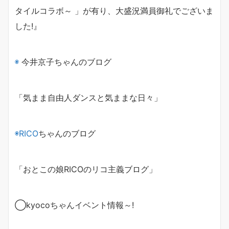
タイルコラボ～ 」
が有り、大盛況満員御礼でございま
した!』
◉
今井京子ちゃんのブログ
「気まま自由人ダンスと気ままな日々」
◉
RICO
ちゃんのブログ
「おとこの娘
RICO
のリコ主義ブログ」
◯
kyoco
ちゃんイベント情報～
!