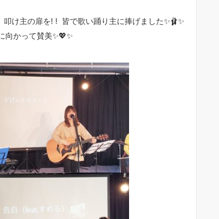
! 叩け主の扉を! ! 皆で歌い踊り主に捧げました✨🩰✨
向かって賛美✨💖✨