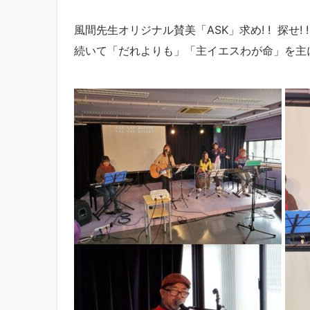
風間先生オリジナル賛美「ASK」求め! ! 探せ! 
続いて「だれよりも」「主イエスわが命」を主に