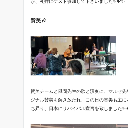
が、礼拝にゲスト参加して下さいました✨💖✨
賛美🎶
賛美チームと風間先生の歌と演奏に、マルセ先
ジナル賛美も解き放たれ、この日の賛美も主に
ち昇り、日本にリバイバル宣言を致しました✨🔥✨