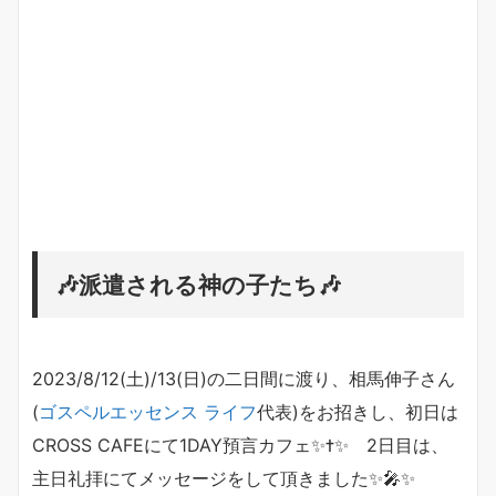
🎶派遣される神の子たち🎶
2023/8/12(土)/13(日)の二日間に渡り、相馬伸子さん
(
ゴスペルエッセンス ライフ
代表)をお招きし、初日は
CROSS CAFEにて1DAY預言カフェ✨✝️✨ 2日目は、
主日礼拝にてメッセージをして頂きました✨🎤✨