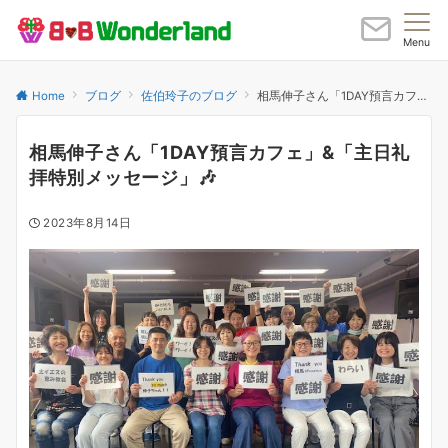
Menu
Home
ブログ
佐伯玲子のブログ
相馬伸子さん「1DAY預言カフェ」&「主日礼拝特別メッセージ」🎶
相馬伸子さん「1DAY預言カフェ」&「主日礼
拝特別メッセージ」🎶
2023年8月14日