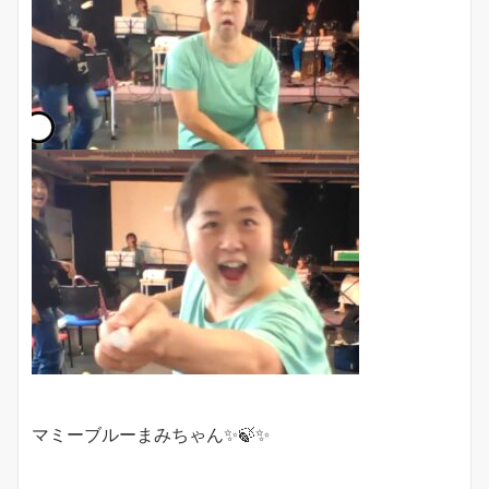
マミーブルーまみちゃん✨🍃✨