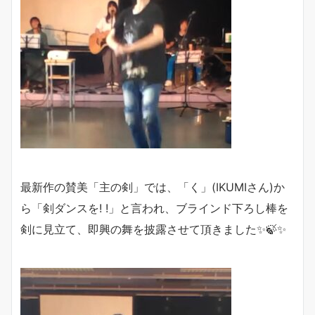
最新作の賛美「主の剣」では、「く」(IKUMIさん)か
ら「剣ダンスを! !」と言われ、ブラインド下ろし棒を
剣に見立て、即興の舞を披露させて頂きました✨🍃✨