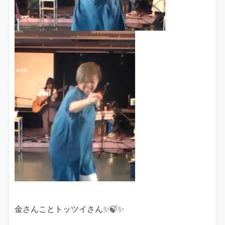
金さんことトッツイさん✨🍃✨