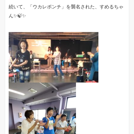
続いて、「ウカレポンチ」を襲名された、すめるちゃ
ん✨🍃✨