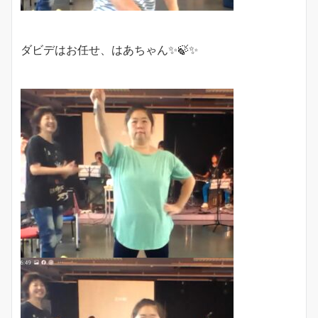
ダビデはお任せ、はあちゃん✨🍃✨