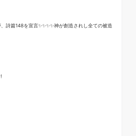
、詩篇148を宣言✨✨✨✨神が創造されし全ての被造
!