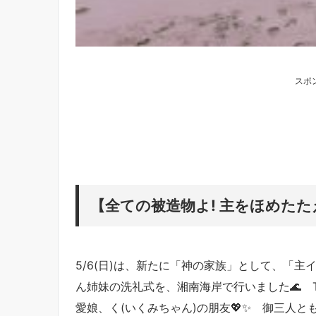
スポ
【全ての被造物よ! 主をほめたたえ
5/6(日)は、新たに「神の家族」として、「
ん姉妹の洗礼式を、湘南海岸で行いました🌊 
愛娘、く(いくみちゃん)の朋友💖✨ 御三人