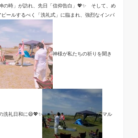
神の時」が訪れ、先日「信仰告白」💖✨ そして、め
アピールするべく「洗礼式」に臨まれ、強烈なインパ
神様が私たちの祈りを聞き
洗礼日和に😄💖✨
マル