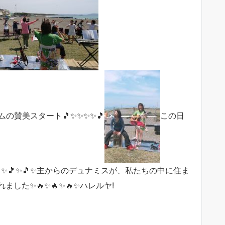
の賛美スタート🎵✨✨✨✨🎵
この日
✨🎵✨🎵✨主からのデュナミスが、私たちの中に住ま
た✨🔥✨🔥✨🔥✨ハレルヤ!