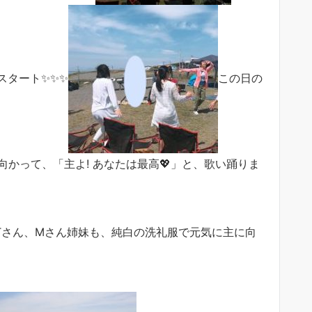
スタート✨✨✨
この日の
 御国に向かって、「主よ! あなたは最高💖」と、歌い踊りま
Tさん、Mさん姉妹も、純白の洗礼服で元気に主に向