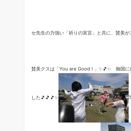
セ先生の力強い「祈りの宣言」と共に、賛美が
賛美クスは「You are Good ! 」✨🎵✨
した🎵🎵🎵✨