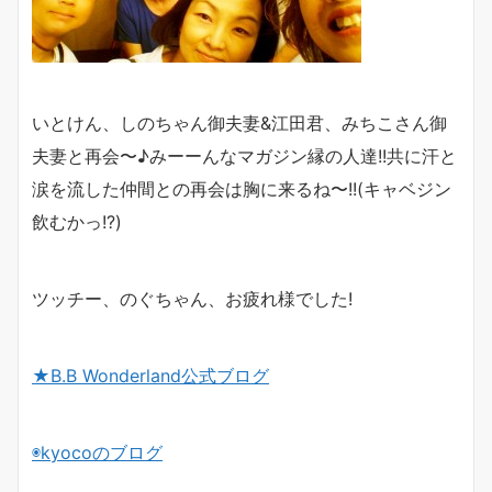
いとけん、しのちゃん御夫妻&江田君、みちこさん御
夫妻と再会〜♪みーーんなマガジン縁の人達!!共に汗と
涙を流した仲間との再会は胸に来るね〜!!(キャベジン
飲むかっ!?)
ツッチー、のぐちゃん、お疲れ様でした!
★B.B Wonderland公式ブログ
◉
kyoco
のブログ