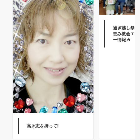
過ぎ越し祭り
恵み教会エン
ー情報🎶
高き志を持って!