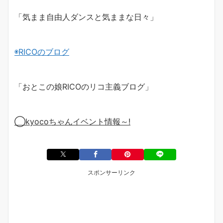
「気まま自由人ダンスと気ままな日々」
◉
RICO
のブログ
「おとこの娘
RICO
のリコ主義ブログ」
◯
kyoco
ちゃんイベント情報～
!
スポンサーリンク