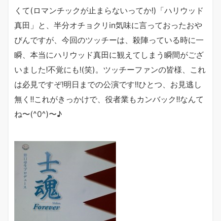
くて(ロマンチックが止まらないってか!)「ハリウッド
真田」と、半分オチョクリin気味に言っておったおや
びんですが、今回のツッチーは、殺陣っている時に一
瞬、本当にハリウッド真田に観えてしまう瞬間がござ
いました!不覚にも!(笑)。ツッチーファンの皆様、これ
は必見ですぞ!明日までの公演です!!ひとつ、お見逃し
無く!!これがきっかけで、役者業もカンバック!!なんて
ね〜(^0^)〜♪