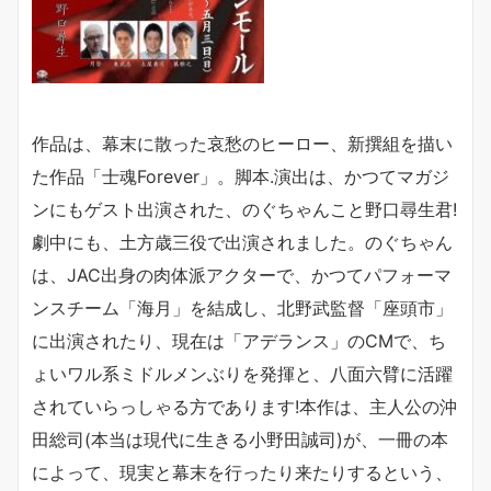
作品は、幕末に散った哀愁のヒーロー、新撰組を描い
た作品「士魂Forever」。脚本.演出は、かつてマガジ
ンにもゲスト出演された、のぐちゃんこと野口尋生君!
劇中にも、土方歳三役で出演されました。のぐちゃん
は、JAC出身の肉体派アクターで、かつてパフォーマ
ンスチーム「海月」を結成し、北野武監督「座頭市」
に出演されたり、現在は「アデランス」のCMで、ち
ょいワル系ミドルメンぶりを発揮と、八面六臂に活躍
されていらっしゃる方であります!本作は、主人公の沖
田総司(本当は現代に生きる小野田誠司)が、一冊の本
によって、現実と幕末を行ったり来たりするという、