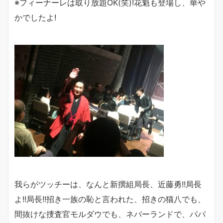
※フィーナーレは取り放題OK(笑)!花魁も登場し、華や
かでしたよ!
我らがツッチーは、なんと新撰組局長、近藤勇!!局長
よ!!局長!!招き一族の恥と言われた、招きの猫八でも、
間抜けな捜査官モルダウでも、ネバーランドで、パパ