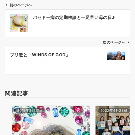
前のページへ
投
バセドー病の定期検診と一足早い母の日♪
稿
ナ
ビ
ゲ
次のページへ
ー
プリ造と「WINDS OF GOD」
シ
ョ
ン
関連記事
2015年2月17日
2022年4月23日