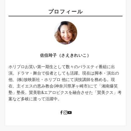
プロフィール
佐伯玲子（さえきれいこ）
ホリプロお笑い第一期生として数々のバラエティ番組に出
演。ドラマ・舞台で役者としても活躍。現在は脚本・演出の
他、(株)放映新社・ホリプロ 他にて演技講師を務める。現
在、主イエスの恵み教会(神奈川県茅ヶ崎市)にて「湘南爆笑
塾」塾長。賛美歌&エアロビクスを融合させた「賛美クス」考
案など多岐に渡って活躍中。