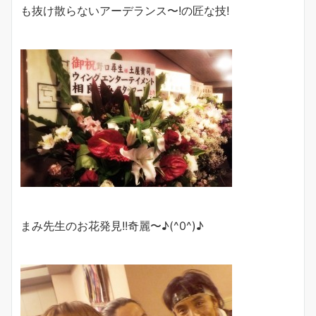
も抜け散らないアーデランス〜!の匠な技!
まみ先生のお花発見!!奇麗〜♪(^0^)♪