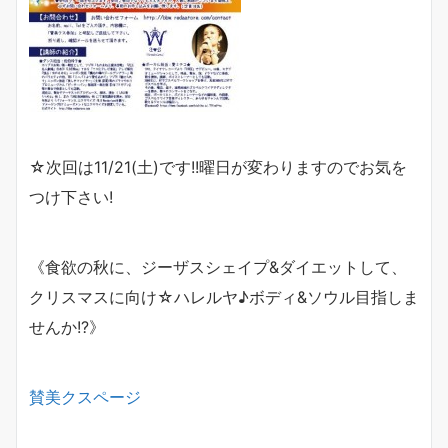
☆次回は
11/21(
土
)
です
!!
曜日が変わりますのでお気を
つけ下さい
!
《食欲の秋に、ジーザスシェイプ
&
ダイエットして、
クリスマスに向け☆ハレルヤ
♪
ボディ
&
ソウル目指しま
せんか
!?
》
賛美クスページ