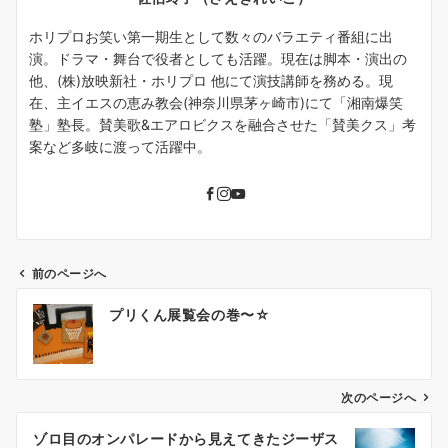
ホリプロお笑い第一期生として数々のバラエティ番組に出
演。ドラマ・舞台で役者としても活躍。現在は脚本・演出の
他、(株)放映新社・ホリプロ 他にて演技講師を務める。現
在、主イエスの恵み教会(神奈川県茅ヶ崎市)にて「湘南爆笑
塾」塾長。賛美歌&エアロビクスを融合させた「賛美クス」考
案など多岐に渡って活躍中。
前のページへ
投
プリくん展覧会の巻〜☆
稿
ナ
ビ
ゲ
次のページへ
ー
ゾロ目のオンパレードから見えてきたジーザス