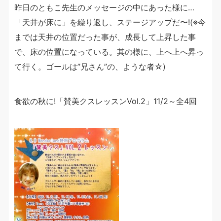
昨日のともこ先生のメッセージの中にあった様に…
「天井が床に」を繰り返し、ステージアップだ〜!(※今
までは天井の位置だった事が、成長して上昇した事
で、床の位置になっている。其の様に、上へ上へ昇っ
て行く。ゴールは”兄さん”の、ような者☆)
食欲の秋に
!
「賛美クスレッスン
Vol.2
」
11/2
～全
4
回