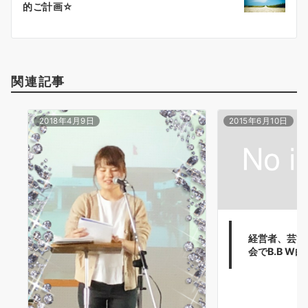
シ
的ご計画☆
ョ
ン
関連記事
2018年4月9日
2015年6月10日
経営者、芸能
会でB.B W白