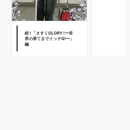
続 ! 「さすくGLORY !〜世
界の果てまでイッテQ!〜」
編